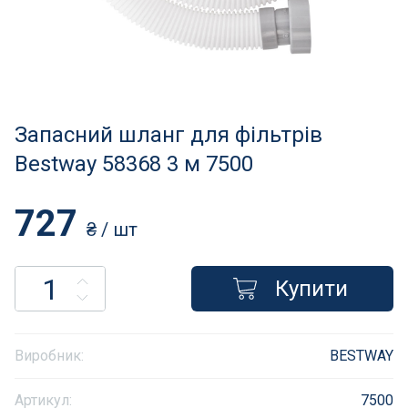
Нагрівачі для басейну
Освітлення басейнів
Сходи, душі і поручні
Запасний шланг для фільтрів
Атракціони для відпочинку
Bestway 58368 3 м 7500
Автоматична очистка
727
₴
/ шт
Збірні басейни
Купити
Засоби порятунку на воді
Аксесуари для громадських
Виробник:
BESTWAY
Підйомники для басейнів
Артикул:
7500