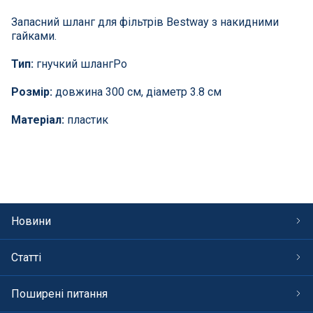
СПА басейни
Запасний шланг для фільтрів Bestway з накидними
гайками.
Осушувачі повітря
Тип:
гнучкий шлангРо
Меблі для басейну
Розмір:
довжина 300 см, діаметр 3.8 см
Гідроізоляція і будівельна хімія
Матеріал:
пластик
Вогнища та каміни
Труби і фіттінги
Новини
Корисні дрібнички
Статті
Розпродаж
Поширені питання