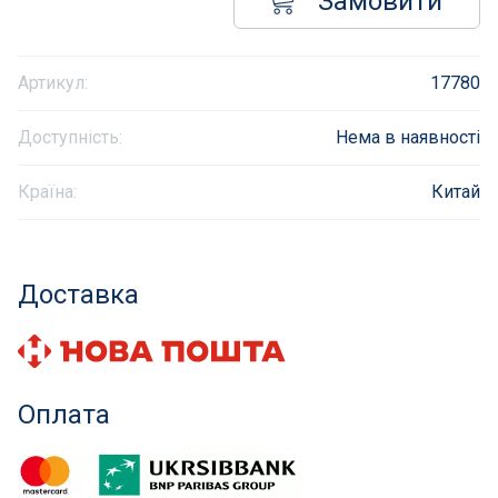
Замовити
Інклюзивність пляжів
Артикул:
17780
Закладні деталі
Доступність:
Нема в наявності
Оздоблення чаші басейну
Країна:
Китай
Садові фонтани
Килимки-протиковзки для басейнів
Доставка
Килими кам'яні
Хімія для каменя
Оплата
Сауни