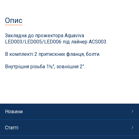
СПА басейни
Осушувачі повітря
Опис
Меблі для басейну
Закладна до прожектора Aquaviva
LED003/LED005/LED006 під лайнер ACS003.
Гідроізоляція і будівельна хімія
В комплекті 2 притискних фланця, болти.
Внутрішня різьба 1½", зовнішня 2".
Вогнища та каміни
Труби і фіттінги
Корисні дрібнички
Новини
Розпродаж
Статті