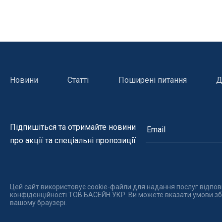
Гамма NOVASCHISTE (Новашіст)
Гамма DOLCI (Дольчі)
Гамма ATLAS (Атлас)
Гамма CLUNI (Клуні)
Новини
Статті
Поширені питання
Д
Гамма GHISA (Гіза)
Гамма GRADA(Града)
Гамма CALIZA (Галіза)
Підпишіться та отримайте новини
Гамма ROMANTIC (Романтік)
про акції та спеціальні пропозиції
Гамма CALCARA (Калькара)
Керамограніт
Цей сайт використовує cookie-файли для надання послуг відпов
конфіденційності ТОВ БАСЕЙН.УКР. Ви можете вказати умови збе
вашому браузері.
Нагрівачі для басейну
Освітле