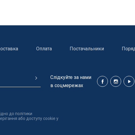
оставка
Оплата
Постачальники
Поря
Cлідкуйте за нами
в соцмережах
ідно до політики
рігання або доступу cookie у
ння басейнів
Сходи, душі і поручн