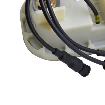
Профілактика і лікування
Legionella
Терасний камінь
Пилосос
Гамма RUSTIQUE BULLÉE (Рустік
Роботи 
Бюль)
Напівав
Гамма LUNA (Луна)
Ручні ак
Гамма PIERRE DU LOT (П'єр Дю
Запчасти
Лот)
Гамма ABBAYE (Аббей)
Гамма TENNESSEE/Excellence
Гамма VOLCANIK (Вулканік)
Гамма MOSAIC (Мозаїка)
Гамма FOREST (Форест)