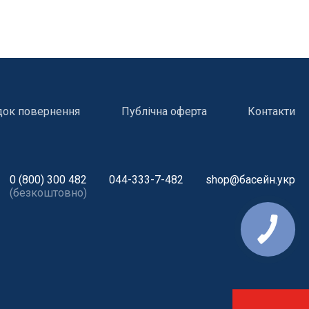
док повернення
Публічна оферта
Контакти
0 (800) 300 482
044-333-7-482
shop@басейн.укр
(безкоштовно)
і
Атракціони для відпочинку