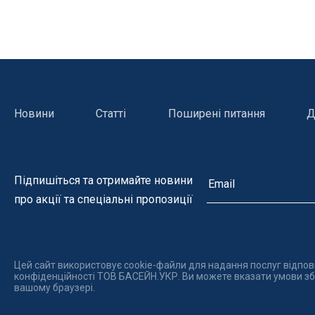
Гамма NOVASCHISTE (Новашіст)
Гамма DOLCI (Дольчі)
Гамма ATLAS (Атлас)
Гамма CLUNI (Клуні)
Новини
Статті
Поширені питання
Д
Гамма GHISA (Гіза)
Гамма GRADA(Града)
Гамма CALIZA (Галіза)
Підпишіться та отримайте новини
Гамма ROMANTIC (Романтік)
про акції та спеціальні пропозиції
Гамма CALCARA (Калькара)
Керамограніт
Цей сайт використовує cookie-файли для надання послуг відпов
конфіденційності ТОВ БАСЕЙН.УКР. Ви можете вказати умови збе
вашому браузері.
Нагрівачі для басейну
Освітле