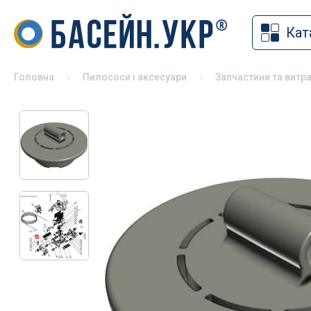
Кат
Накритт
Хімія для басейну
Солярна
Засоби для дезінфекції басейнів
Головна
Пилососи і аксесуари
Запчастини та витра
Змотуюч
pH коректори
Ролети 
Альгіциди для басейну
Павільй
Коагулянти та флокулянти
Зимове 
Засоби чищення басейну
Універса
Спеціальна хімія для басейну
басейні
Хімія для басейну без хлору
Хімія для консервації басейну на
зиму
Хімія для СПА
Тестери для басейну