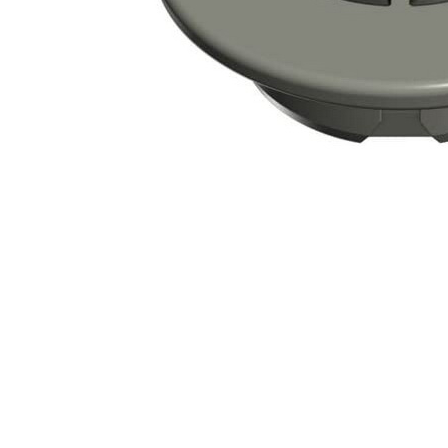
Профілактика і лікування
Legionella
Терасний камінь
Пилосос
Гамма RUSTIQUE BULLÉE (Рустік
Роботи 
Бюль)
Напівав
Гамма LUNA (Луна)
Ручні ак
Гамма PIERRE DU LOT (П'єр Дю
Запчасти
Лот)
Гамма ABBAYE (Аббей)
Гамма TENNESSEE/Excellence
Гамма VOLCANIK (Вулканік)
Гамма MOSAIC (Мозаїка)
Гамма FOREST (Форест)