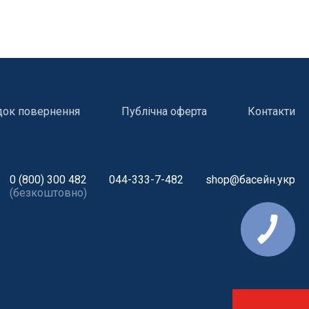
док повернення
Публічна оферта
Контакти
0 (800) 300 482
044-333-7-482
shop@басейн.укр
(безкоштовно)
і
Атракціони для відпочинку