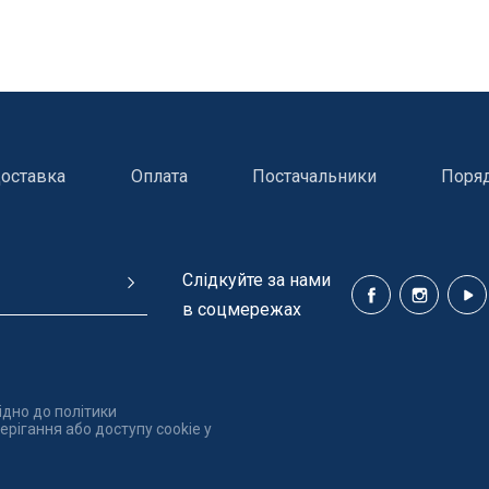
оставка
Оплата
Постачальники
Поря
Cлідкуйте за нами
в соцмережах
ідно до політики
рігання або доступу cookie у
ння басейнів
Сходи, душі і поручн