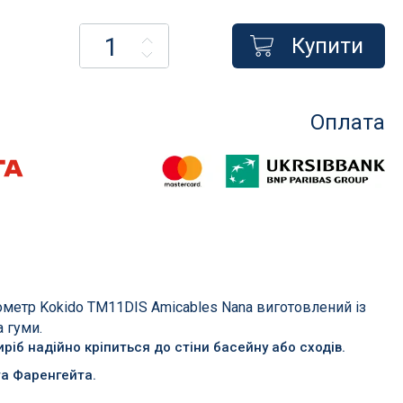
Купити
Насоси для басейнів
Оплата
менти
Насоси для фільтрації
сосом
Насоси для атракціонів
Запчастини для насосів
Компресори
і фільтри
их
метр Kokido TM11DIS Amicables Nana виготовлений із
а гуми.
ріб надійно кріпиться до стіни басейну або сходів.
в
та Фаренгейта.