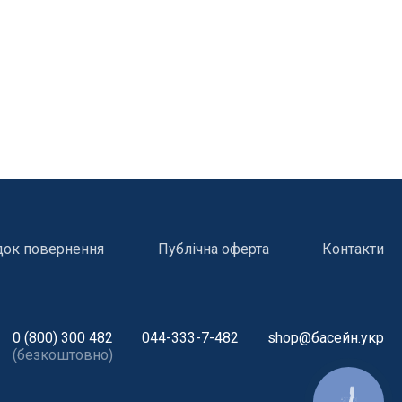
док повернення
Публічна оферта
Контакти
0 (800) 300 482
044-333-7-482
shop@басейн.укр
(безкоштовно)
і
Атракціони для відпочинку
КНОПКА