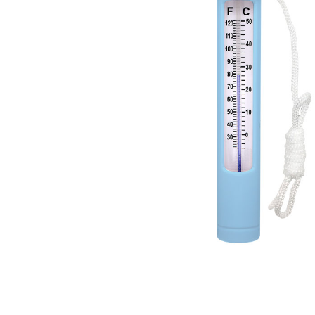
Профілактика і лікування
Legionella
Терасний камінь
Пилосос
Гамма RUSTIQUE BULLÉE (Рустік
Роботи 
Бюль)
Напівав
Гамма LUNA (Луна)
Ручні ак
Гамма PIERRE DU LOT (П'єр Дю
Запчасти
Лот)
Гамма ABBAYE (Аббей)
Гамма TENNESSEE/Excellence
Гамма VOLCANIK (Вулканік)
Гамма MOSAIC (Мозаїка)
Гамма FOREST (Форест)