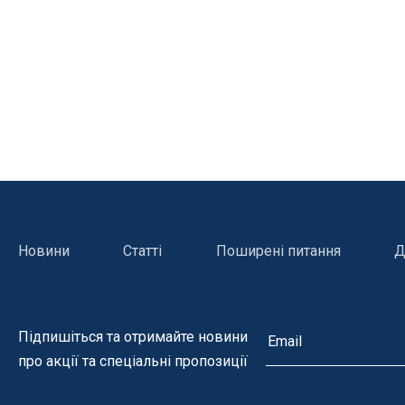
Гамма NOVASCHISTE (Новашіст)
Гамма DOLCI (Дольчі)
Гамма ATLAS (Атлас)
Гамма CLUNI (Клуні)
Гамма GHISA (Гіза)
Гамма GRADA(Града)
Гамма CALIZA (Галіза)
Гамма ROMANTIC (Романтік)
Новини
Статті
Поширені питання
Д
Гамма CALCARA (Калькара)
Керамограніт
Підпишіться та отримайте новини
про акції та спеціальні пропозиції
Нагрівачі для басейну
Освітле