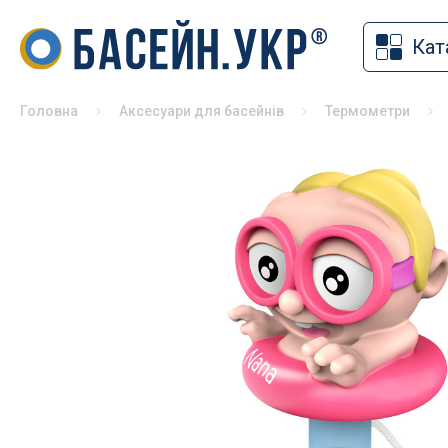
Кат
Накритт
Хімія для басейну
Солярна
Засоби для дезінфекції басейнів
Головна
Аксесуари для басейнів
Термометри
Змотуюч
pH коректори
Ролети 
Альгіциди для басейну
Павільй
Коагулянти та флокулянти
Зимове 
Засоби чищення басейну
Універса
Спеціальна хімія для басейну
басейні
Хімія для басейну без хлору
Хімія для консервації басейну на
зиму
Хімія для СПА
Тестери для басейну