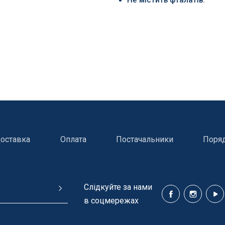
оставка
Оплата
Постачальники
Поря
Cлідкуйте за нами
в соцмережах
ння басейнів
Сходи, душі і поручн