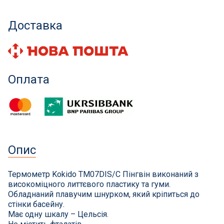
СПА басейни
Доставка
Осушувачі повітря
Меблі для басейну
Оплата
Гідроізоляція і будівельна хімія
Вогнища та каміни
Труби і фіттінги
Опис
Корисні дрібнички
Термометр Kokido TM07DIS/C Пінгвін виконаний з
високоміцного литтєвого пластику та гуми.
Розпродаж
Обладнаний плавучим шнурком, який кріпиться до
стінки басейну.
Має одну шкалу – Цельсія.