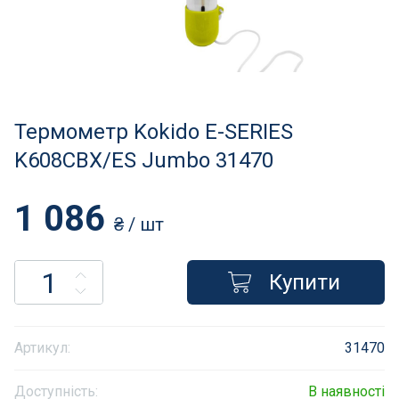
Нагрівачі для басейну
Освітлення басейнів
Сходи, душі і поручні
Термометр Kokido E-SERIES
Атракціони для відпочинку
K608CBX/ES Jumbo 31470
Автоматична очистка
1 086
₴
/ шт
Збірні басейни
Купити
Засоби порятунку на воді
Аксесуари для громадських
Артикул:
31470
Підйомники для басейнів
Доступність:
В наявності