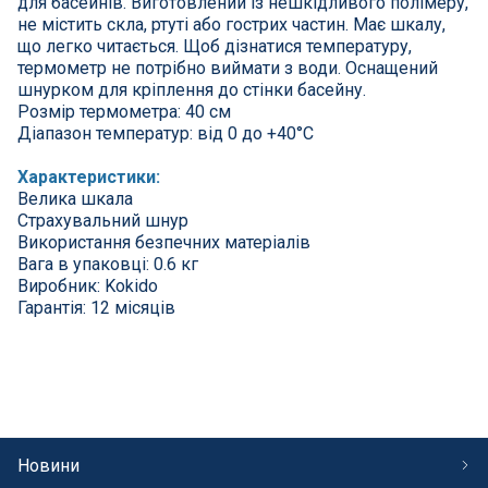
для басейнів. Виготовлений із нешкідливого полімеру,
СПА басейни
не містить скла, ртуті або гострих частин. Має шкалу,
що легко читається. Щоб дізнатися температуру,
Осушувачі повітря
термометр не потрібно виймати з води. Оснащений
шнурком для кріплення до стінки басейну.
Розмір термометра: 40 см
Меблі для басейну
Діапазон температур: від 0 до +40°C
Характеристики:
Гідроізоляція і будівельна хімія
Велика шкала
Страхувальний шнур
Вогнища та каміни
Використання безпечних матеріалів
Вага в упаковці: 0.6 кг
Виробник: Kokido
Труби і фіттінги
Гарантія: 12 місяців
Корисні дрібнички
Розпродаж
Новини