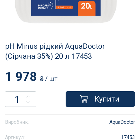
Нагрівачі для басейну
Освітлення басейнів
Сходи, душі і поручні
pH Minus рідкий AquaDoctor
Атракціони для відпочинку
(Сірчана 35%) 20 л 17453
Автоматична очистка
1 978
₴
/ шт
Збірні басейни
Купити
Засоби порятунку на воді
Аксесуари для громадських
Виробник:
AquaDoctor
Підйомники для басейнів
Артикул:
17453