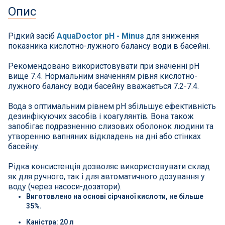
СПА басейни
Опис
Осушувачі повітря
Рідкий засіб
AquaDoctor pH - Minus
для зниження
показника кислотно-лужного балансу води в басейні.
Меблі для басейну
Рекомендовано використовувати при значенні pH
вище 7.4. Нормальним значенням рівня кислотно-
Гідроізоляція і будівельна хімія
лужного балансу води басейну вважається 7.2-7.4.
Вода з оптимальним рівнем pH збільшує ефективність
Вогнища та каміни
дезинфікуючих засобів і коагулянтів. Вона також
запобігає подразненню слизових оболонок людини та
утворенню вапняних відкладень на дні або стінках
Труби і фіттінги
басейну.
Корисні дрібнички
Рідка консистенція дозволяє використовувати склад
як для ручного, так і для автоматичного дозування у
воду (через насоси-дозатори).
Розпродаж
Виготовлено на основі сірчаної кислоти, не більше
35%.
Каністра: 20 л