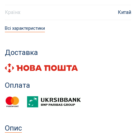
Інклюзивність пляжів
Країна:
Китай
Закладні деталі
Всі характеристики
Оздоблення чаші басейну
Доставка
Садові фонтани
Килимки-протиковзки для басейнів
Оплата
Килими кам'яні
Хімія для каменя
Сауни
Опис