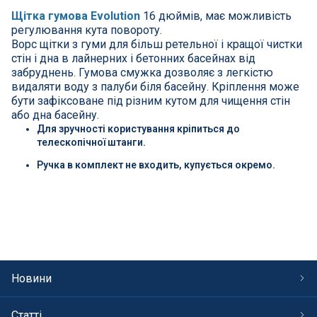
СПА басейни
Щітка гумова Evolution
16 дюймів, має можливість
регулювання кута повороту.
Осушувачі повітря
Ворс щітки з гуми для більш ретельної і кращої чистки
стін і дна в лайнерних і бетонних басейнах від
забруднень. Гумова смужка дозволяє з легкістю
Меблі для басейну
видаляти воду з палуби біля басейну. Кріплення може
бути зафіксоване під різним кутом для чищення стін
або дна басейну.
Гідроізоляція і будівельна хімія
Для зручності користування кріпиться до
телескопічної штанги.
Вогнища та каміни
Ручка в комплект не входить, купується окремо.
Труби і фіттінги
Корисні дрібнички
Розпродаж
Новини
Статті