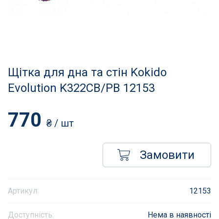
Нагрівачі для басейну
Освітлення басейнів
Сходи, душі і поручні
Щітка для дна та стін Kokido
Атракціони для відпочинку
Evolution K322CB/PB 12153
Автоматична очистка
770
₴
/ шт
Збірні басейни
Замовити
Засоби порятунку на воді
Аксесуари для громадських
Артикул:
12153
Підйомники для басейнів
Доступність:
Нема в наявності