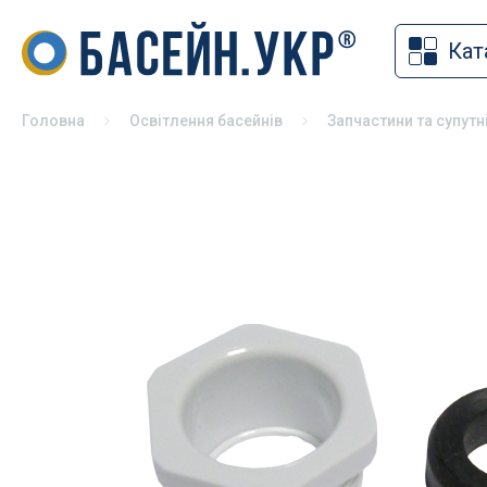
Кат
Накритт
Хімія для басейну
Солярна
Засоби для дезінфекції басейнів
Головна
Освітлення басейнів
Запчастини та супутн
Змотуюч
pH коректори
Ролети 
Альгіциди для басейну
Павільй
Коагулянти та флокулянти
Зимове 
Засоби чищення басейну
Універса
Спеціальна хімія для басейну
басейні
Хімія для басейну без хлору
Хімія для консервації басейну на
зиму
Хімія для СПА
Тестери для басейну