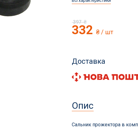
Всі характеристики
397
₴
332
₴
/ шт
и і аксесуари
Фільтрація басейнів
для басейнів
Пісок і фільтруючі еле
томатичні пилососи
Доставка
Станції фільтрації з на
сесуари
Піщані фільтри
ни та витратні матеріали
Навісні фільтри
Діатомові та картриджн
Опис
Фільтри для громадськ
басейнів
Запчастини для фільтрі
Сальник прожектора в компл