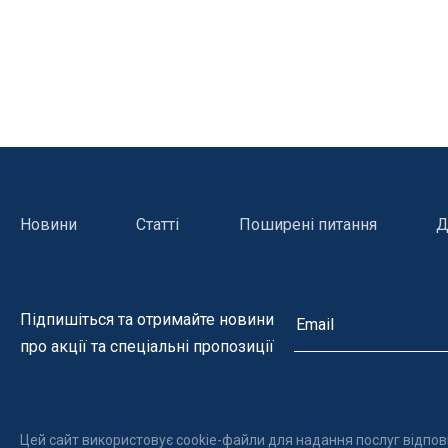
Гамма NOVASCHISTE (Новашіст)
Гамма DOLCI (Дольчі)
Гамма ATLAS (Атлас)
Гамма CLUNI (Клуні)
Гамма GHISA (Гіза)
Гамма GRADA(Града)
Новини
Статті
Поширені питання
Д
Гамма CALIZA (Галіза)
Гамма ROMANTIC (Романтік)
Гамма CALCARA (Калькара)
Підпишіться та отримайте новини
про акції та спеціальні пропозиції
Керамограніт
Нагрівачі для басейну
Освітле
Цей сайт використовує cookie-файли для надання послуг відпов