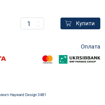
Купити
Насоси для басейнів
менти
Насоси для фільтрації
сосом
Насоси для атракціонів
Оплата
Запчастини для насосів
Компресори
і фільтри
их
в
екті Hayward Design 3481