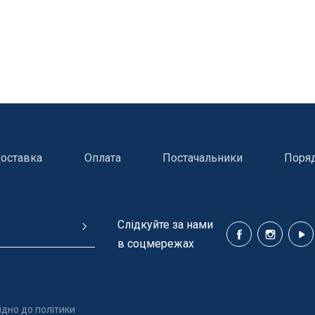
оставка
Оплата
Постачальники
Поря
Cлідкуйте за нами
в соцмережах
ння басейнів
Сходи, душі і поручн
ідно до політики