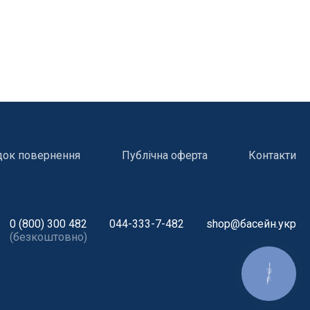
док повернення
Публічна оферта
Контакти
0 (800) 300 482
044-333-7-482
shop@басейн.укр
(безкоштовно)
КНОПКА
ЗВ'ЯЗКУ
і
Атракціони для відпочинку