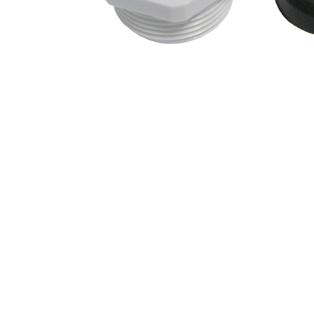
Профілактика і лікування
Legionella
Терасний камінь
Пилосос
Гамма RUSTIQUE BULLÉE (Рустік
Роботи 
Бюль)
Напівав
Гамма LUNA (Луна)
Ручні ак
Гамма PIERRE DU LOT (П'єр Дю
Запчасти
Лот)
Гамма ABBAYE (Аббей)
Гамма TENNESSEE/Excellence
Гамма VOLCANIK (Вулканік)
Гамма MOSAIC (Мозаїка)
Гамма FOREST (Форест)