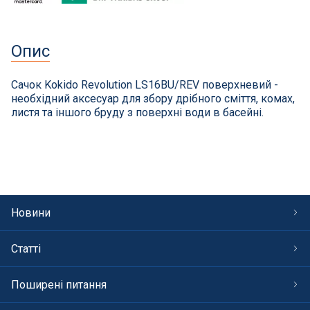
СПА басейни
Осушувачі повітря
Опис
Меблі для басейну
Сачок Kokido Revolution LS16BU/REV поверхневий -
необхідний аксесуар для збору дрібного сміття, комах,
листя та іншого бруду з поверхні води в басейні.
Гідроізоляція і будівельна хімія
Вогнища та каміни
Труби і фіттінги
Новини
Корисні дрібнички
Статті
Розпродаж
Поширені питання