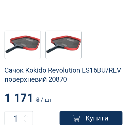
Нагрівачі для басейну
Освітлення басейнів
Сходи, душі і поручні
Атракціони для відпочинку
Автоматична очистка
Сачок Kokido Revolution LS16BU/REV
Збірні басейни
поверхневий 20870
Засоби порятунку на воді
1 171
₴
/ шт
Аксесуари для громадських
Купити
Підйомники для басейнів