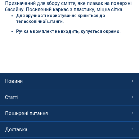
СПА басейни
Призначений для збору сміття, яке плаває на поверхні
басейну. Посилений каркас з пластику, міцна сітка.
Для зручності користування кріпиться до
Осушувачі повітря
телескопічної штанги.
Ручка в комплект не входить, купується окремо.
Меблі для басейну
Гідроізоляція і будівельна хімія
Вогнища та каміни
Новини
Труби і фіттінги
Статті
Корисні дрібнички
Поширені питання
Розпродаж
Доставка