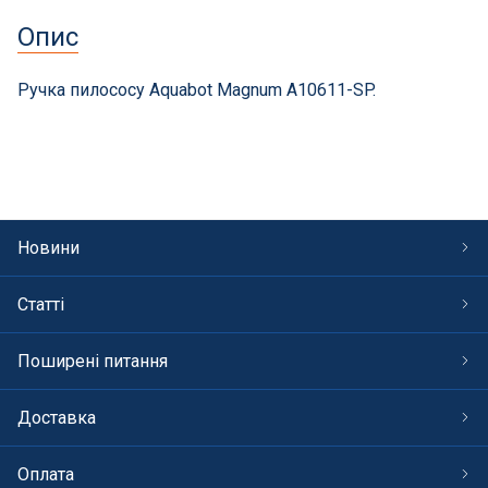
СПА басейни
Опис
Осушувачі повітря
Ручка пилососу Aquabot Magnum A10611-SP.
Меблі для басейну
Гідроізоляція і будівельна хімія
Вогнища та каміни
Новини
Труби і фіттінги
Статті
Корисні дрібнички
Поширені питання
Розпродаж
Доставка
Оплата