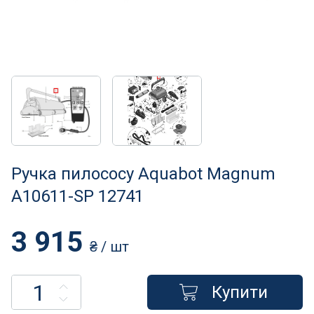
Нагрівачі для басейну
Освітлення басейнів
Сходи, душі і поручні
Атракціони для відпочинку
Автоматична очистка
Ручка пилососу Aquabot Magnum
Збірні басейни
A10611-SP 12741
Засоби порятунку на воді
3 915
₴
/ шт
Аксесуари для громадських
Купити
Підйомники для басейнів