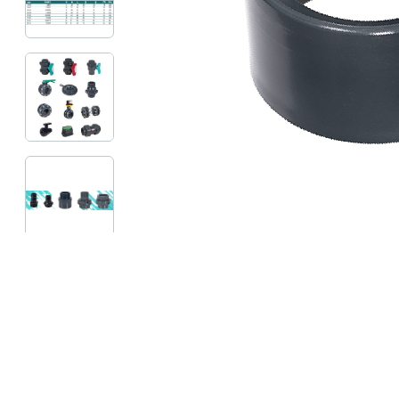
Профілактика і лікування
Legionella
Терасний камінь
Пилосос
Гамма RUSTIQUE BULLÉE (Рустік
Роботи 
Бюль)
Напівав
Гамма LUNA (Луна)
Ручні ак
Гамма PIERRE DU LOT (П'єр Дю
Запчасти
Лот)
Гамма ABBAYE (Аббей)
Гамма TENNESSEE/Excellence
Гамма VOLCANIK (Вулканік)
Гамма MOSAIC (Мозаїка)
Гамма FOREST (Форест)