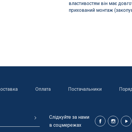
властивостям він має довго
прихований монтаж (закопув
оставка
Оплата
Постачальники
Поря
Cлідкуйте за нами
ння басейнів
Сходи, душі і поручн
в соцмережах