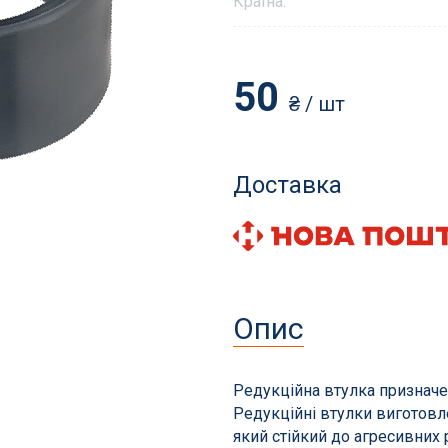
Країна:
50
₴
/ шт
и і аксесуари
Фільтрація басейнів
для басейнів
Пісок і фільтруючі еле
Доставка
томатичні пилососи
Станції фільтрації з на
сесуари
Піщані фільтри
ни та витратні матеріали
Навісні фільтри
Діатомові та картриджн
Опис
Фільтри для громадськ
басейнів
Запчастини для фільтрі
Редукційна втулка призначен
Редукційні втулки виготовле
який стійкий до агресивних р