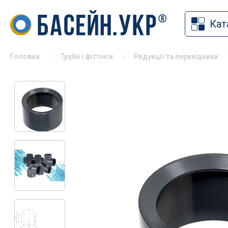
Кат
Накритт
Хімія для басейну
Солярна
Засоби для дезінфекції басейнів
Головна
Труби і фіттінги
Редукції та перехідники
Змотуюч
pH коректори
Ролети 
Альгіциди для басейну
Павільй
Коагулянти та флокулянти
Зимове 
Засоби чищення басейну
Універса
Спеціальна хімія для басейну
басейні
Хімія для басейну без хлору
Хімія для консервації басейну на
зиму
Хімія для СПА
Тестери для басейну