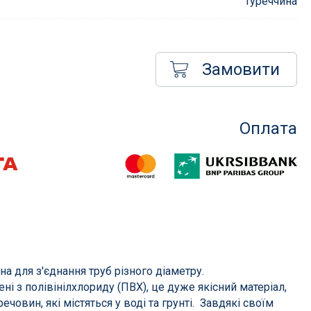
Туреччина
Замовити
Насоси для басейнів
менти
Насоси для фільтрації
Оплата
сосом
Насоси для атракціонів
Запчастини для насосів
Компресори
і фільтри
их
в
а для з'єднання труб різного діаметру.
ні з полівінілхлориду (ПВХ), це дуже якісний матеріал,
ечовин, які містяться у воді та грунті. Завдякі своїм