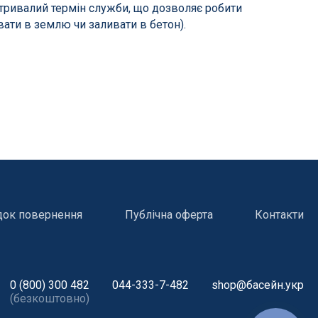
тривалий термін служби, що дозволяє робити
ати в землю чи заливати в бетон).
док повернення
Публічна оферта
Контакти
0 (800) 300 482
044-333-7-482
shop@басейн.укр
(безкоштовно)
і
Атракціони для відпочинку