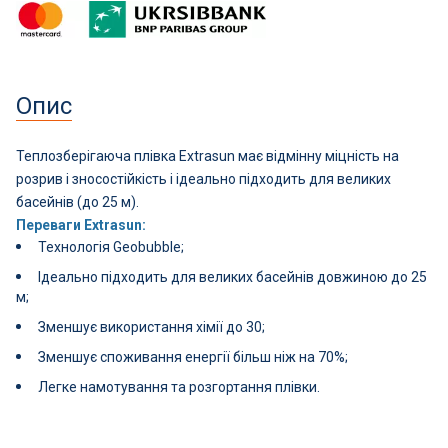
СПА басейни
Осушувачі повітря
Опис
Меблі для басейну
Теплозберігаюча плівка Extrasun має відмінну міцність на
Гідроізоляція і будівельна хімія
розрив і зносостійкість і ідеально підходить для великих
басейнів (до 25 м).
Вогнища та каміни
Переваги Extrasun:
Технологія Geobubble;
Труби і фіттінги
Ідеально підходить для великих басейнів довжиною до 25
м;
Корисні дрібнички
Зменшує використання хімії до 30;
Зменшує споживання енергії більш ніж на 70%;
Розпродаж
Легке намотування та розгортання плівки.