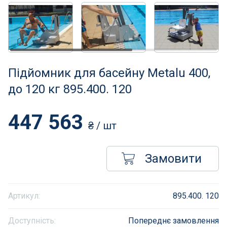
Нагрівачі для басейну
Освітлення басейнів
Сходи, душі і поручні
Підйомник для басейну Metalu 400,
Атракціони для відпочинку
до 120 кг 895.400. 120
Автоматична очистка
447 563
₴
/ шт
Збірні басейни
Замовити
Засоби порятунку на воді
Аксесуари для громадських
Артикул:
895.400. 120
Підйомники для басейнів
Доступність:
Попереднє замовлення