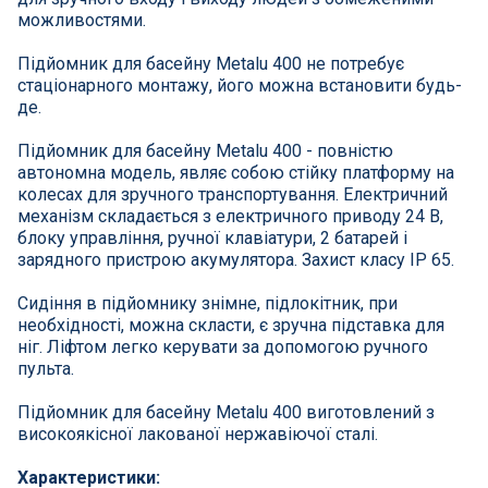
СПА басейни
можливостями.
Підйомник для басейну Metalu 400 не потребує
Осушувачі повітря
стаціонарного монтажу, його можна встановити будь-
де.
Меблі для басейну
Підйомник для басейну Metalu 400 - повністю
автономна модель, являє собою стійку платформу на
Гідроізоляція і будівельна хімія
колесах для зручного транспортування. Електричний
механізм складається з електричного приводу 24 В,
блоку управління, ручної клавіатури, 2 батарей і
Вогнища та каміни
зарядного пристрою акумулятора. Захист класу IP 65.
Труби і фіттінги
Сидіння в підйомнику знімне, підлокітник, при
необхідності, можна скласти, є зручна підставка для
ніг. Ліфтом легко керувати за допомогою ручного
Корисні дрібнички
пульта.
Підйомник для басейну Metalu 400 виготовлений з
Розпродаж
високоякісної лакованої нержавіючої сталі.
Характеристики: