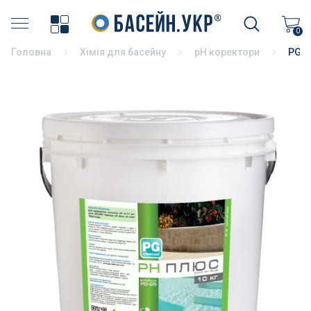
Хімія для басейну
0
Головна
Хімія для басейну
pH коректори
PG-2
Накриття басейнів
Аксесуари для басейнів
Бортовий камінь
Терасний камінь
Пилососи і аксесуари
Фільтрація басейнів
Насоси для басейнів