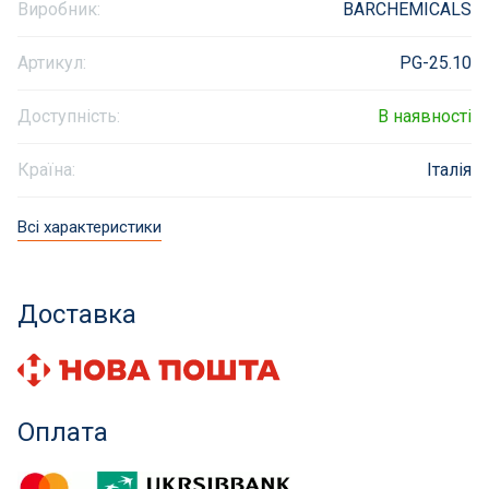
Виробник:
BARCHEMICALS
Інклюзивність пляжів
Артикул:
PG-25.10
Закладні деталі
Доступність:
В наявності
Оздоблення чаші басейну
Країна:
Італія
Садові фонтани
Всі характеристики
Килимки-протиковзки для басейнів
Доставка
Килими кам'яні
Хімія для каменя
Оплата
Сауни