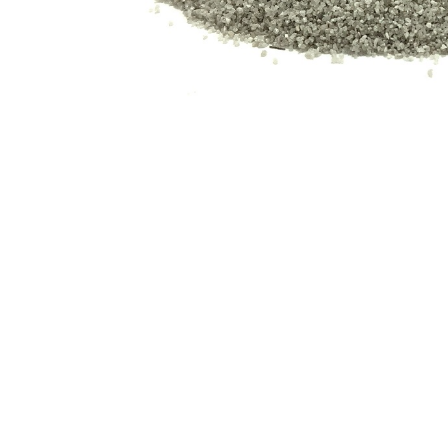
Профілактика і лікування
Legionella
Терасний камінь
Пилосос
Гамма RUSTIQUE BULLÉE (Рустік
Роботи 
Бюль)
Напівав
Гамма LUNA (Луна)
Ручні ак
Гамма PIERRE DU LOT (П'єр Дю
Запчасти
Лот)
Гамма ABBAYE (Аббей)
Гамма TENNESSEE/Excellence
Гамма VOLCANIK (Вулканік)
Гамма MOSAIC (Мозаїка)
Гамма FOREST (Форест)