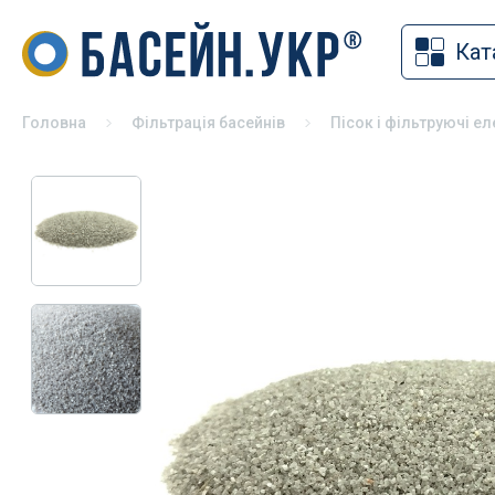
Кат
Накритт
Хімія для басейну
Солярна
Засоби для дезінфекції басейнів
Головна
Фільтрація басейнів
Пісок і фільтруючі е
Змотуюч
pH коректори
Ролети 
Альгіциди для басейну
Павільй
Коагулянти та флокулянти
Зимове 
Засоби чищення басейну
Універса
Спеціальна хімія для басейну
басейні
Хімія для басейну без хлору
Хімія для консервації басейну на
зиму
Хімія для СПА
Тестери для басейну