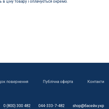
ь в ціну товару і оплачується окремо.
док повернення
Публічна оферта
Контакти
і
Атракціони для відпочинку
0 (800) 300 482
044-333-7-482
shop@басейн.укр