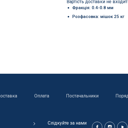
Вартість доставки не входит
Фракція: 0.4-0.8 мм
Розфасовка: мішок 25 кг
оставка
Оплата
Постачальники
Поря
ння басейнів
Сходи, душі і поручн
Cлідкуйте за нами