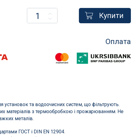
Купити
Насоси для басейнів
Оплата
менти
Насоси для фільтрації
сосом
Насоси для атракціонів
Запчастини для насосів
Компресори
і фільтри
их
ля установок та водоочисних систем, що фільтрують.
тих матеріалів з термообробкою і прожарюванням. Не
ажких металів.
в
дартами ГОСТ і DIN EN 12904.