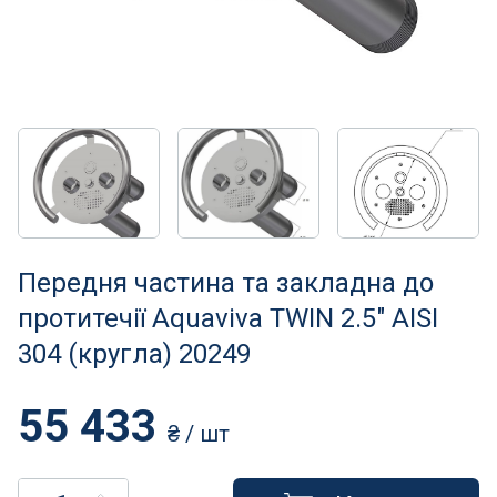
Нагрівачі для басейну
Освітлення басейнів
Сходи, душі і поручні
Атракціони для відпочинку
Автоматична очистка
Передня частина та закладна до
Збірні басейни
протитечії Aquaviva TWIN 2.5" AISI
304 (кругла) 20249
Засоби порятунку на воді
55 433
Аксесуари для громадських
₴
/ шт
Підйомники для басейнів