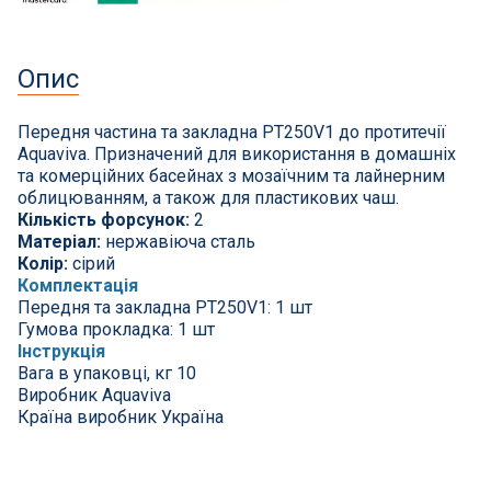
СПА басейни
Осушувачі повітря
Опис
Меблі для басейну
Передня частина та закладна PT250V1 до протитечії
Aquaviva. Призначений для використання в домашніх
та комерційних басейнах з мозаїчним та лайнерним
Гідроізоляція і будівельна хімія
облицюванням, а також для пластикових чаш.
Кількість форсунок:
2
Вогнища та каміни
Матеріал:
нержавіюча сталь
Колір:
сірий
Комплектація
Труби і фіттінги
Передня та закладна PT250V1: 1 шт
Гумова прокладка: 1 шт
Інструкція
Корисні дрібнички
Вага в упаковці, кг 10
Виробник Aquaviva
Розпродаж
Країна виробник Україна