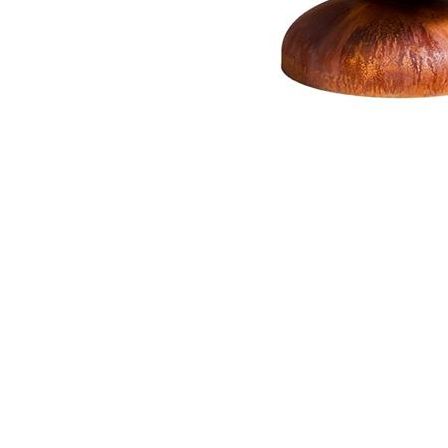
Профілактика і лікування
Legionella
Терасний камінь
Пилосос
Гамма RUSTIQUE BULLÉE (Рустік
Роботи 
Бюль)
Напівав
Гамма LUNA (Луна)
Ручні ак
Гамма PIERRE DU LOT (П'єр Дю
Запчасти
Лот)
Гамма ABBAYE (Аббей)
Гамма TENNESSEE/Excellence
Гамма VOLCANIK (Вулканік)
Гамма MOSAIC (Мозаїка)
Гамма FOREST (Форест)