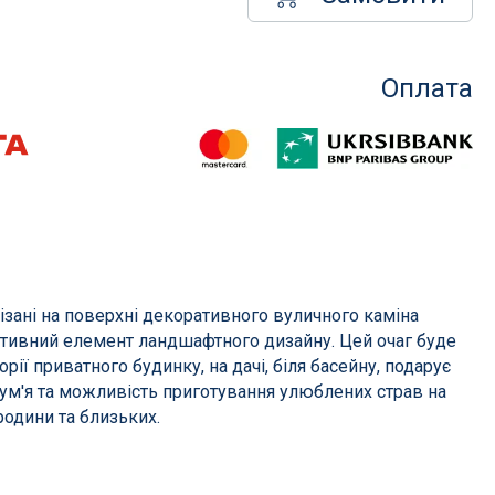
Оплата
Насоси для басейнів
менти
Насоси для фільтрації
сосом
Насоси для атракціонів
Запчастини для насосів
Компресори
ізані на поверхні декоративного вуличного каміна
і фільтри
тивний елемент ландшафтного дизайну. Цей очаг буде
орії приватного будинку, на дачі, біля басейну, подарує
их
лум'я та можливість приготування улюблених страв на
родини та близьких.
в