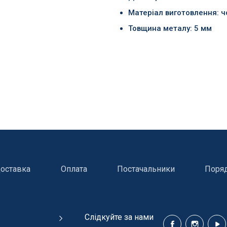
Матеріал виготовлення: 
Товщина металу: 5 мм
оставка
Оплата
Постачальники
Поря
ння басейнів
Сходи, душі і поручн
Cлідкуйте за нами