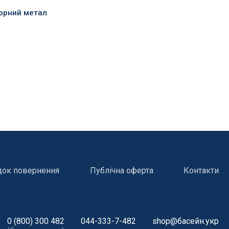
чорний метал
док повернення
Публічна оферта
Контакти
і
Атракціони для відпочинку
0 (800) 300 482
044-333-7-482
shop@басейн.укр