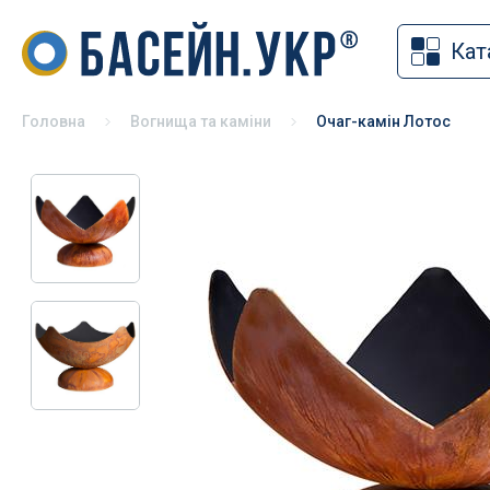
Кат
Накритт
Хімія для басейну
Солярна
Засоби для дезінфекції басейнів
Головна
Вогнища та каміни
Очаг-камін Лотос
Змотуюч
pH коректори
Ролети 
Альгіциди для басейну
Павільй
Коагулянти та флокулянти
Зимове 
Засоби чищення басейну
Універса
Спеціальна хімія для басейну
басейні
Хімія для басейну без хлору
Хімія для консервації басейну на
зиму
Хімія для СПА
Тестери для басейну