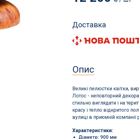
Доставка
и і аксесуари
Фільтрація басейнів
для басейнів
Пісок і фільтруючі еле
томатичні пилососи
Станції фільтрації з на
Опис
сесуари
Піщані фільтри
ни та витратні матеріали
Навісні фільтри
Великі пелюстки квітки, вир
Діатомові та картриджн
Лотос - неповторний декора
стильно виглядати і на терит
Фільтри для громадськ
красу і тепло відкритого по
басейнів
вулиці в приємній компанії 
Запчастини для фільтрі
Характеристики:
Діаметр: 900 мм