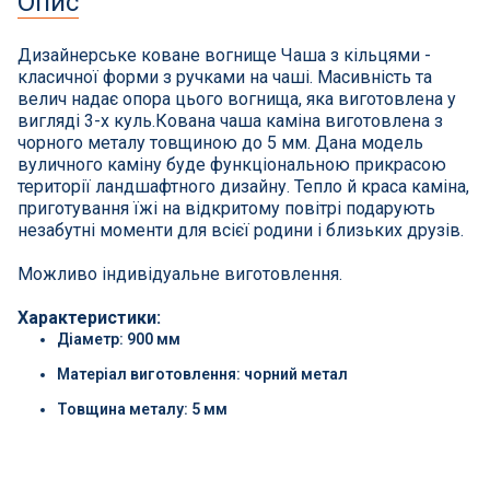
Опис
СПА басейни
Дизайнерське коване вогнище Чаша з кільцями -
Осушувачі повітря
класичної форми з ручками на чаші. Масивність та
велич надає опора цього вогнища, яка виготовлена у
вигляді 3-х куль.Кована чаша каміна виготовлена з
Меблі для басейну
чорного металу товщиною до 5 мм. Дана модель
вуличного каміну буде функціональною прикрасою
Гідроізоляція і будівельна хімія
території ландшафтного дизайну. Тепло й краса каміна,
приготування їжі на відкритому повітрі подарують
незабутні моменти для всієї родини і близьких друзів.
Вогнища та каміни
Можливо індивідуальне виготовлення.
Труби і фіттінги
Характеристики:
Діаметр: 900 мм
Корисні дрібнички
Матеріал виготовлення: чорний метал
Товщина металу: 5 мм
Розпродаж