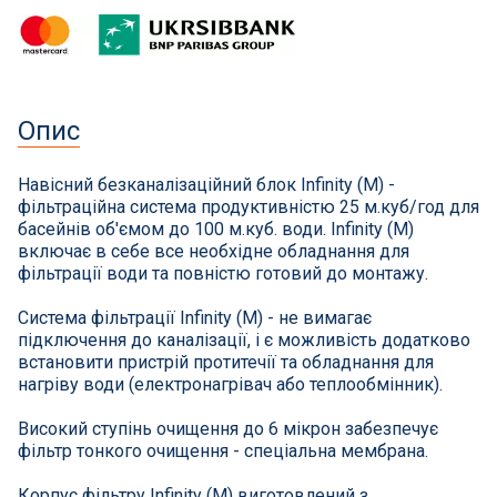
СПА басейни
Осушувачі повітря
Опис
Меблі для басейну
Навісний безканалізаційний блок Infinity (M) -
Гідроізоляція і будівельна хімія
фільтраційна система продуктивністю 25 м.куб/год для
басейнів об'ємом до 100 м.куб. води. Infinity (M)
Вогнища та каміни
включає в себе все необхідне обладнання для
фільтрації води та повністю готовий до монтажу.
Труби і фіттінги
Система фільтрації Infinity (M) - не вимагає
підключення до каналізації, і є можливість додатково
Корисні дрібнички
встановити пристрій протитечії та обладнання для
нагріву води (електронагрівач або теплообмінник).
Розпродаж
Високий ступінь очищення до 6 мікрон забезпечує
фільтр тонкого очищення - спеціальна мембрана.
Корпус фільтру Infinity (M) виготовлений з