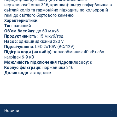
нержавіючої сталі 316, кришка фільтру пофарбована в
світлий колір та гармонійно підходить по кольоровій
гамі до світлого бортового каменю.
Характеристики:
Тип:
навісний
Об'єм басейну:
до 60 м.куб
Продуктивність:
15 м.куб/год
Насос:
одношвидкісний 220 V
Підсвічування:
LED 2x10W (AC/12V)
Підігрів води (на вибір):
теплообмінник 40 кВт або
нагрівач 6-9 кВ
Можливість підключення гідропилососу:
є
Корпус фільтрації:
нержавійка 316
Долив води:
автодолив
Новини