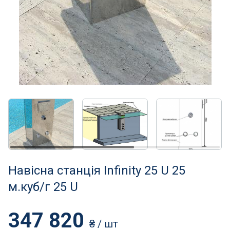
Нагрівачі для басейну
Освітлення басейнів
Сходи, душі і поручні
Атракціони для відпочинку
Автоматична очистка
Збірні басейни
Засоби порятунку на воді
Навісна станція Infinity 25 U 25
м.куб/г 25 U
Аксесуари для громадських
347 820
Підйомники для басейнів
₴
/ шт