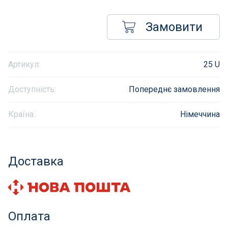
Інклюзивність пляжів
Замовити
Закладні деталі
Артикул:
25 U
Оздоблення чаші басейну
Доступність:
Попереднє замовлення
Садові фонтани
Країна:
Німеччина
Килимки-протиковзки для басейнів
Килими кам'яні
Доставка
Хімія для каменя
Сауни
Оплата