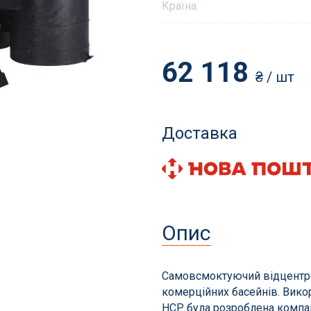
Країна:
62 118
₴
/ шт
и і аксесуари
Фільтрація басейнів
для басейнів
Пісок і фільтруючі еле
Доставка
томатичні пилососи
Станції фільтрації з на
сесуари
Піщані фільтри
ни та витратні матеріали
Навісні фільтри
Діатомові та картриджн
Опис
Фільтри для громадськ
басейнів
Запчастини для фільтрі
Самовсмоктуючий відцентро
комерційних басейнів. Викор
HCP була розроблена компа