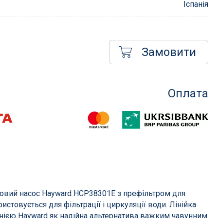
Іспанія
Замовити
Насоси для басейнів
менти
Насоси для фільтрації
Оплата
сосом
Насоси для атракціонів
Запчастини для насосів
Компресори
і фільтри
их
в
вий насос Hayward HCP38301E з префільтром для
истовується для фільтрації і циркуляції води. Лінійка
нією Hayward як надійна альтернатива важким чавунним