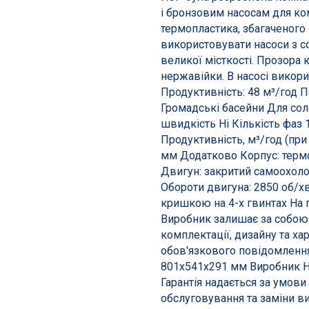
і бронзовим насосам для ко
термопластика, збагаченого
використовувати насоси з 
великої місткості. Прозора 
нержавійки. В насосі вико
Продуктивність: 48 м³/год П
Громадські басейни Для сол
швидкість Ні Кількість фаз 1
Продуктивність, м³/год (при 
мм Додатково Корпус: термо
Двигун: закритий самоохолод
Обороти двигуна: 2850 об/хв
кришкою на 4-х гвинтах На п
Виробник залишає за собою
комплектації, дизайну та ха
обов'язкового повідомлення 
801х541х291 мм Виробник Hay
Гарантія надається за умов
ння басейнів
Сходи, душі і поручн
обслуговування та заміни в