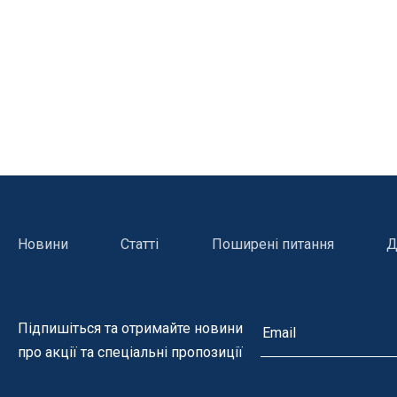
Теплові насоси
Світлод
Електронагрівачі
Трансфо
Теплообмінники
Галоген
Сонячні колектори
Запчасти
Запчастини і супутні товари
Автоматична очистка
Збірні б
Новини
Статті
Поширені питання
Д
Ультрафіолетові установки
Каркасн
Ультрафіолет для громадських
Басейни
басейнів
Надувні
Підпишіться та отримайте новини
Сольовий електроліз
про акції та спеціальні пропозиції
Озонатори
Напівавтоматичні дозатори