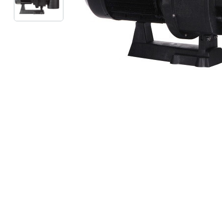
Профілактика і лікування
Legionella
Терасний камінь
Пилосос
Гамма RUSTIQUE BULLÉE (Рустік
Роботи 
Бюль)
Напівав
Гамма LUNA (Луна)
Ручні ак
Гамма PIERRE DU LOT (П'єр Дю
Запчасти
Лот)
Гамма ABBAYE (Аббей)
Гамма TENNESSEE/Excellence
Гамма VOLCANIK (Вулканік)
Гамма MOSAIC (Мозаїка)
Гамма FOREST (Форест)