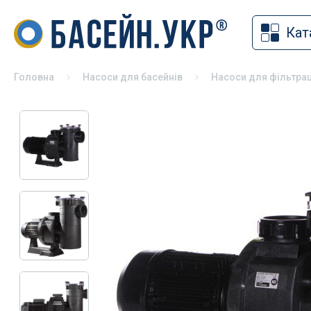
Кат
Накритт
Хімія для басейну
Солярна
Засоби для дезінфекції басейнів
Головна
Насоси для басейнів
Насоси для фільтрац
Змотуюч
pH коректори
Ролети 
Альгіциди для басейну
Павільй
Коагулянти та флокулянти
Зимове 
Засоби чищення басейну
Універса
Спеціальна хімія для басейну
басейні
Хімія для басейну без хлору
Хімія для консервації басейну на
зиму
Хімія для СПА
Тестери для басейну