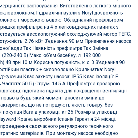
мерційного застосування. Виготовлені з легкого міцного
 скловолокном. Гідравлічні вузли з Noryl дозволяють
солоною і морською водою. Обладнаний префільтром
кришка префільтра на 4-х легковідкидних гвинтах з
ристовується високопотужний охолоджуючий мотор TEFC.
отужність: 2.76 кВт З'єднання: 90 мм Призначення насоса
оної води Так Наявність префільтра Так Змінна
 (220-240 В) Макс. об’єм басейну, л. 192 000
h) 48 при 10 м Корисна потужність, к. с. 3 З'єднання 90
стійкий пластик + скловолокно Крильчатка: Noryl
жуючий Клас захисту насоса: IP55 Клас ізоляції: F
 Частота: 50 Гц Струм: 14.5 А Префільтр: з прозорою
ідставці: підставка піднята для покращеної вентиляції
 право в будь-який момент вносити зміни до
рактеристик, що не погіршують якість товару, без
покупця Вага в упаковці, кг 25 Розмір в упаковці
ward Країна виробник Іспанія Гарантія 24 місяці.
и проведення своєчасного регулярного технічного
і
Атракціони для відпочинку
итратних матеріалів. При монтажу насоса необхідно