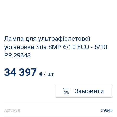
Нагрівачі для басейну
Освітлення басейнів
Сходи, душі і поручні
Лампа для ультрафіолетової
Атракціони для відпочинку
установки Sita SMP 6/10 ECO - 6/10
PR 29843
Автоматична очистка
34 397
Збірні басейни
₴
/ шт
Засоби порятунку на воді
Замовити
Аксесуари для громадських
Артикул:
29843
Підйомники для басейнів