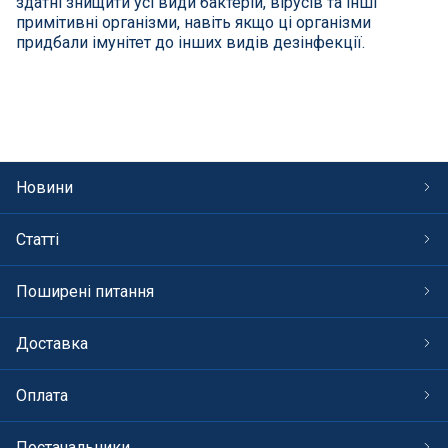
здатні знищити усі види бактерій, вірусів та інші
СПА басейни
примітивні організми, навіть якщо ці організми
придбали імунітет до інших видів дезінфекції.
Осушувачі повітря
Меблі для басейну
Гідроізоляція і будівельна хімія
Новини
Вогнища та каміни
Статті
Труби і фіттінги
Поширені питання
Корисні дрібнички
Доставка
Розпродаж
Оплата
Постачальники