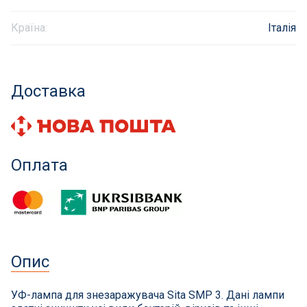
Інклюзивність пляжів
Країна:
Італія
Закладні деталі
Доставка
Оздоблення чаші басейну
Садові фонтани
Оплата
Килимки-протиковзки для басейнів
Килими кам'яні
Хімія для каменя
Опис
Сауни
УФ-лампа для знезаражувача Sita SMP 3. Дані лампи