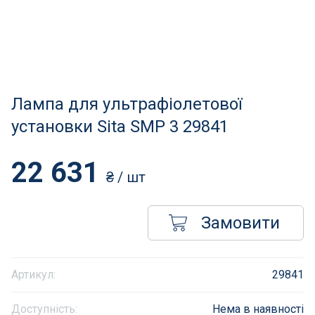
Нагрівачі для басейну
Освітлення басейнів
Сходи, душі і поручні
Лампа для ультрафіолетової
Атракціони для відпочинку
установки Sita SMP 3 29841
Автоматична очистка
22 631
₴
/ шт
Збірні басейни
Замовити
Засоби порятунку на воді
Аксесуари для громадських
Артикул:
29841
Підйомники для басейнів
Доступність:
Нема в наявності