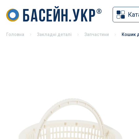
Кат
Накритт
Хімія для басейну
Солярна
Засоби для дезінфекції басейнів
Головна
Закладні деталі
Запчастини
Кошик д
Змотуюч
pH коректори
Ролети 
Альгіциди для басейну
Павільй
Коагулянти та флокулянти
Зимове 
Засоби чищення басейну
Універса
Спеціальна хімія для басейну
басейні
Хімія для басейну без хлору
Хімія для консервації басейну на
зиму
Хімія для СПА
Тестери для басейну