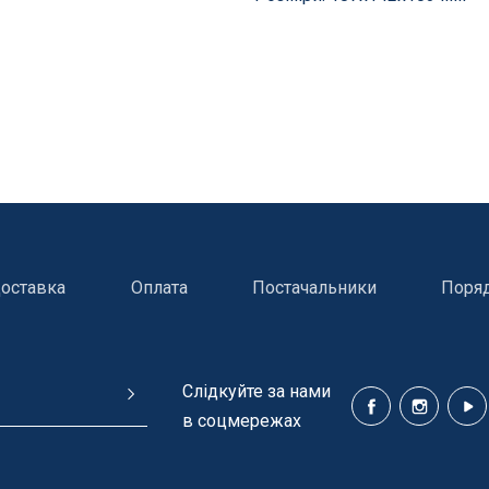
оставка
Оплата
Постачальники
Поря
Cлідкуйте за нами
в соцмережах
ння басейнів
Сходи, душі і поручн