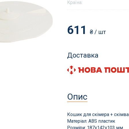
Країна:
611
₴
/ шт
и і аксесуари
Фільтрація басейнів
для басейнів
Пісок і фільтруючі еле
Доставка
томатичні пилососи
Станції фільтрації з на
сесуари
Піщані фільтри
ни та витратні матеріали
Навісні фільтри
Діатомові та картриджн
Опис
Фільтри для громадськ
басейнів
Запчастини для фільтрі
Кошик для скімера + скімва
Матеріал: ABS пластик
Розміри: 187х142х103 мм