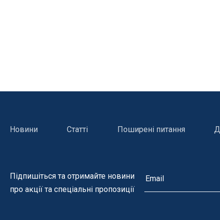
Гамма NOVASCHISTE (Новашіст)
Гамма DOLCI (Дольчі)
Гамма ATLAS (Атлас)
Гамма CLUNI (Клуні)
Гамма GHISA (Гіза)
Гамма GRADA(Града)
Гамма CALIZA (Галіза)
Новини
Статті
Поширені питання
Д
Гамма ROMANTIC (Романтік)
Гамма CALCARA (Калькара)
Керамограніт
Підпишіться та отримайте новини
про акції та спеціальні пропозиції
Нагрівачі для басейну
Освітле