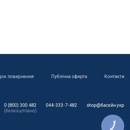
док повернення
Публічна оферта
Контакти
0 (800) 300 482
044-333-7-482
shop@басейн.укр
(безкоштовно)
і
Атракціони для відпочинку
КНОПКА
ЗВ'ЯЗКУ