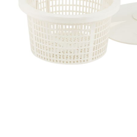
Профілактика і лікування
Legionella
Терасний камінь
Пилосос
Гамма RUSTIQUE BULLÉE (Рустік
Роботи 
Бюль)
Напівав
Гамма LUNA (Луна)
Ручні ак
Гамма PIERRE DU LOT (П'єр Дю
Запчасти
Лот)
Гамма ABBAYE (Аббей)
Гамма TENNESSEE/Excellence
Гамма VOLCANIK (Вулканік)
Гамма MOSAIC (Мозаїка)
Гамма FOREST (Форест)