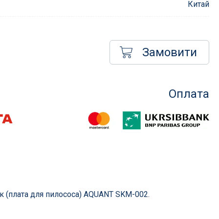
Китай
Замовити
Насоси для басейнів
менти
Насоси для фільтрації
Оплата
сосом
Насоси для атракціонів
Запчастини для насосів
Компресори
і фільтри
их
в
к (плата для пилососа) AQUANT SKM-002.