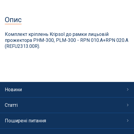
СПА басейни
Осушувачі повітря
Опис
Меблі для басейну
Комплект кріплень Kripsol до рамки лицьовій
прожектора PHM-300, PLM-300 - RPN 010.A+RPN 020.A
(REFU2313.00R).
Гідроізоляція і будівельна хімія
Вогнища та каміни
Труби і фіттінги
Новини
Корисні дрібнички
Статті
Розпродаж
Поширені питання