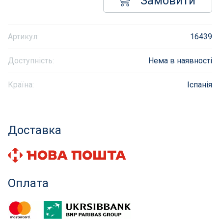
Замовити
Інклюзивність пляжів
Артикул:
16439
Закладні деталі
Доступність:
Нема в наявності
Оздоблення чаші басейну
Країна:
Іспанія
Садові фонтани
Килимки-протиковзки для басейнів
Доставка
Килими кам'яні
Хімія для каменя
Оплата
Сауни