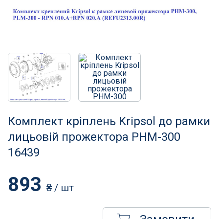
Нагрівачі для басейну
Освітлення басейнів
Сходи, душі і поручні
Атракціони для відпочинку
Автоматична очистка
Комплект кріплень Kripsol до рамки
Збірні басейни
лицьовій прожектора PHM-300
16439
Засоби порятунку на воді
893
Аксесуари для громадських
₴
/ шт
Підйомники для басейнів