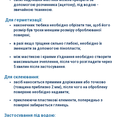
допомогою розчинника (ацетону), під водою -
звичайною тканиною.
Для герметизації:
наконечник тюбика необхідно обрізати так, щоб його
розмір був трохи меншим розміру оброблюваної
поверхні;
в разі якщо тріщини сильно глибокі, необхідно їх
зменшити за допомогою пінопласта;
між мастикою і краями з'єднання необхідно створити
максимальне зчеплення, після чого розгладити через
5 хвилин після застосування.
Для склеювання:
засіб наноситься прямими доріжками або точково
(товщина приблизно 2 мм), після чого на оброблену
поверхню необхідно надавити;
приклеюючи пластикові елементи, попередньо з
поверхні забирається глянець.
Застосування під водою: