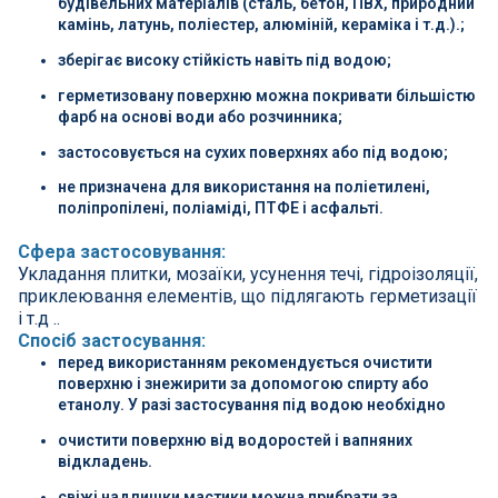
будівельних матеріалів (сталь, бетон, ПВХ, природний
камінь, латунь, поліестер, алюміній, кераміка і т.д.).;
зберігає високу стійкість навіть під водою;
герметизовану поверхню можна покривати більшістю
фарб на основі води або розчинника;
застосовується на сухих поверхнях або під водою;
не призначена для використання на поліетилені,
поліпропілені, поліаміді, ПТФЕ і асфальті.
Сфера застосовування:
Укладання плитки, мозаїки, усунення течі, гідроізоляції,
приклеювання елементів, що підлягають герметизації
і т.д ..
Спосіб застосування:
перед використанням рекомендується очистити
поверхню і знежирити за допомогою спирту або
етанолу. У разі застосування під водою необхідно
очистити поверхню від водоростей і вапняних
відкладень.
свіжі надлишки мастики можна прибрати за