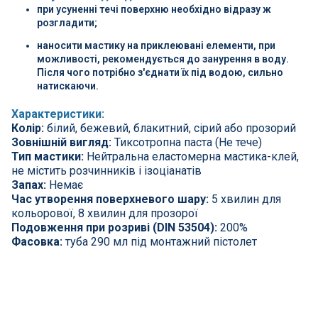
при усуненні течі поверхню необхідно відразу ж
розгладити;
наносити мастику на приклеювані елементи, при
можливості, рекомендується до занурення в воду.
Після чого потрібно з'єднати їх під водою, сильно
натискаючи.
Характеристики:
Колір:
білий, бежевий, блакитний, сірий або прозорий
Зовнішній вигляд:
Тиксотропна паста (Не тече)
Тип мастики:
Нейтральна еластомерна мастика-клей,
не містить розчинників і ізоціанатів
Запах:
Немає
Час утворення поверхневого шару:
5 хвилин для
кольорової, 8 хвилин для прозорої
Подовження при розриві (DIN 53504):
200%
Фасовка:
туба 290 мл під монтажний пістолет