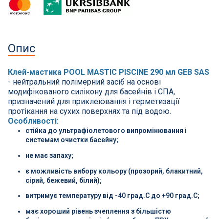
СПА басейни
Осушувачі повітря
Опис
Меблі для басейну
Клей-мастика POOL MASTIC PISCINE 290 мл GEB SAS
Гідроізоляція і будівельна хімія
- нейтральний полімерний засіб на основі
модифікованого силікону для басейнів і СПА,
призначений для приклеювання і герметизації
Вогнища та каміни
протікання на сухих поверхнях та під водою.
Особливості:
стійка до ультрафіолетового випромінювання і
Труби і фіттінги
системам очистки басейну;
не має запаху;
Корисні дрібнички
є можливість вибору кольору (прозорий, блакитний,
сірий, бежевий, білий);
Розпродаж
витримує температуру від -40 град.C до +90 град.C;
має хороший рівень зчеплення з більшістю