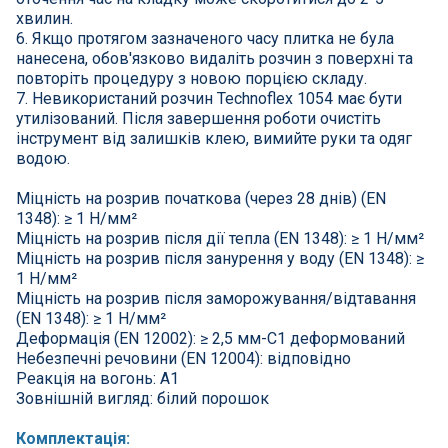
хвилин.
6. Якщо протягом зазначеного часу плитка не була
нанесена, обов'язково видаліть розчин з поверхні та
повторіть процедуру з новою порцією складу.
7. Невикористаний розчин Technoflex 1054 має бути
утилізований. Після завершення роботи очистіть
інструмент від залишків клею, вимийте руки та одяг
водою.
Міцність на розрив початкова (через 28 днів) (EN
1348): ≥ 1 Н/мм²
Міцність на розрив після дії тепла (EN 1348): ≥ 1 Н/мм²
Міцність на розрив після занурення у воду (EN 1348): ≥
1 Н/мм²
Міцність на розрив після заморожування/відтавання
(EN 1348): ≥ 1 Н/мм²
Деформація (EN 12002): ≥ 2,5 мм-С1 деформований
Небезпечні речовини (EN 12004): відповідно
Реакція на вогонь: А1
Зовнішній вигляд: білий порошок
Комплектація: