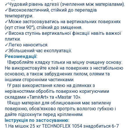
✓Чудовий рівень адгезії (зчеплення між матеріалами).
✓Високоеластичний, стійкий до перепадів
температури.
✓Може застосовуватись на вертикальних поверхнях
(кут стіни 90°), стійкий до зміщення.
✓Висока ступінь вертикальної фіксації навіть важкої
плитки.
✓Легко наноситься.
✓Збільшений час експлуатації.
Рекомендації:
!Виробляйте кладку тільки на міцну очищену основу.
Не використовуйте клей на поверхнях з нестабільною
основою, а також забруднених пилом, оліями та
іншими сторонніми частинками.
!У разі використання клею на ділянках з
нерівностями обробіть поверхню коригуючими
складами «TamirArt» та «Mastar 10».
!Якщо матеріал для облицювання має запилену
поверхню, обов'язково протріть вологою губкою і
дайте підсохнути перед кріпленням.
Інструкція по застосуванню:
1.На мішок 25 кг TECHNOFLEX 1054 знадобиться 6-7