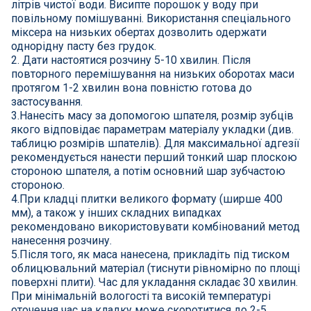
літрів чистої води. Висипте порошок у воду при
повільному помішуванні. Використання спеціального
міксера на низьких обертах дозволить одержати
однорідну пасту без грудок.
2. Дати настоятися розчину 5-10 хвилин. Після
повторного перемішування на низьких оборотах маси
протягом 1-2 хвилин вона повністю готова до
застосування.
3.Нанесіть масу за допомогою шпателя, розмір зубців
якого відповідає параметрам матеріалу укладки (див.
таблицю розмірів шпателів). Для максимальної адгезії
рекомендується нанести перший тонкий шар плоскою
стороною шпателя, а потім основний шар зубчастою
стороною.
4.При кладці плитки великого формату (ширше 400
мм), а також у інших складних випадках
рекомендовано використовувати комбінований метод
нанесення розчину.
5.Після того, як маса нанесена, прикладіть під тиском
облицювальний матеріал (тиснути рівномірно по площі
поверхні плити). Час для укладання складає 30 хвилин.
При мінімальній вологості та високій температурі
оточення час на кладку може скоротитися до 2-5