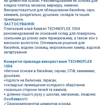
на цементній основі. Рекомендований як основа для
СПА басейни
кладки плитки, мозаїки, мармуру, каменю.
Використовується для облицювання басейнів, саун,
Осушувачі повітря
хамамів, роздягальні, душових, складів та інших
приміщень.
ЗАСТОСУВАННЯ:
Меблі для басейну
Плитковий клей Kalekim TECHNOFLEX 1054
рекомендований як основний склад для поверхонь,
схильним до різких змін терморежиму, а також зон з
Гідроізоляція і будівельна хімія
високою вологістю. Оптимальне рішення для
басейнів, водних сховищ, морозильних камер, відсіків
Вогнища та каміни
загартування.
Конкретні приклади використання TECHNOFLEX
Труби і фіттінги
1054:
+бетонні основи в басейнах, саунах, СПА, хаммамах,
душових;
Корисні дрібнички
+підлоги на балконах, терасах;
+складські приміщення холодного зберігання;
Розпродаж
+зовнішні сторони печей та камінів;
+ ділянки пішого руху у школах, магазинах, лікарнях.
Особливості:
✓Однокомпонентна цементна основа.