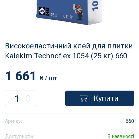
Нагрівачі для басейну
Освітлення басейнів
Сходи, душі і поручні
Високоеластичний клей для плитки
Атракціони для відпочинку
Kalekim Technoflex 1054 (25 кг) 660
Автоматична очистка
1 661
₴
/ шт
Збірні басейни
Купити
Засоби порятунку на воді
Аксесуари для громадських
Артикул:
660
Підйомники для басейнів
Доступність:
В наявності