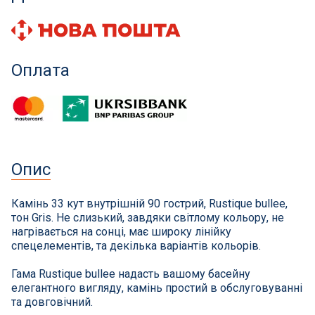
Інклюзивність пляжів
Закладні деталі
Оплата
Оздоблення чаші басейну
Садові фонтани
Опис
Килимки-протиковзки для басейнів
Камінь 33 кут внутрішній 90 гострий, Rustique bullee,
Килими кам'яні
тон Gris. Не слизький, завдяки світлому кольору, не
нагрівається на сонці, має широку лінійку
спецелементів, та декілька варіантів кольорів.
Хімія для каменя
Гама Rustique bullee надасть вашому басейну
Сауни
елегантного вигляду, камінь простий в обслуговуванні
та довговічний.