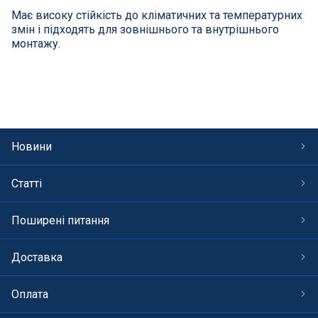
СПА басейни
Має високу стійкість до кліматичних та температурних
змін і підходять для зовнішнього та внутрішнього
Осушувачі повітря
монтажу.
Меблі для басейну
Гідроізоляція і будівельна хімія
Новини
Вогнища та каміни
Статті
Труби і фіттінги
Поширені питання
Корисні дрібнички
Доставка
Розпродаж
Оплата