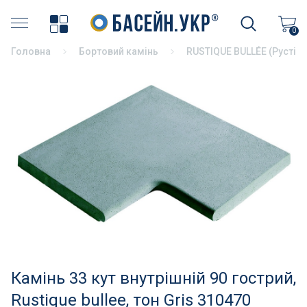
Хімія для басейну
0
Головна
Бортовий камінь
RUSTIQUE BULLÉE (Рустік
Накриття басейнів
Аксесуари для басейнів
Бортовий камінь
Терасний камінь
Пилососи і аксесуари
Фільтрація басейнів
Насоси для басейнів
Камінь 33 кут внутрішній 90 гострий,
Rustique bullee, тон Gris 310470