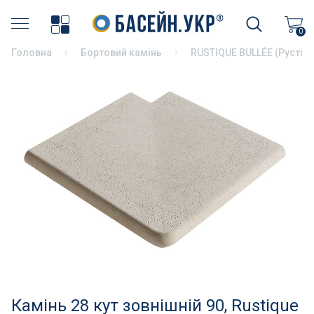
Хімія для басейну
0
Головна
Бортовий камінь
RUSTIQUE BULLÉE (Рустік
Накриття басейнів
Аксесуари для басейнів
Бортовий камінь
Терасний камінь
Пилососи і аксесуари
Фільтрація басейнів
Насоси для басейнів
Камінь 28 кут зовнішній 90, Rustique