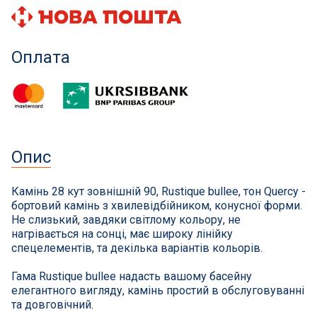
Інклюзивність пляжів
Оплата
Закладні деталі
Оздоблення чаші басейну
Садові фонтани
Опис
Килимки-протиковзки для басейнів
Камінь 28 кут зовнішній 90, Rustique bullee, тон Quercy -
бортовий камінь з хвилевідбійником, конусної форми.
Килими кам'яні
Не слизький, завдяки світлому кольору, не
нагрівається на сонці, має широку лінійку
Хімія для каменя
спецелементів, та декілька варіантів кольорів.
Гама Rustique bullee надасть вашому басейну
Сауни
елегантного вигляду, камінь простий в обслуговуванні
та довговічний.