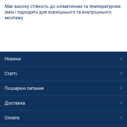
СПА басейни
Має високу стійкість до кліматичних та температурних
змін і підходять для зовнішнього та внутрішнього
Осушувачі повітря
монтажу.
Меблі для басейну
Гідроізоляція і будівельна хімія
Новини
Вогнища та каміни
Статті
Труби і фіттінги
Поширені питання
Корисні дрібнички
Доставка
Розпродаж
Оплата