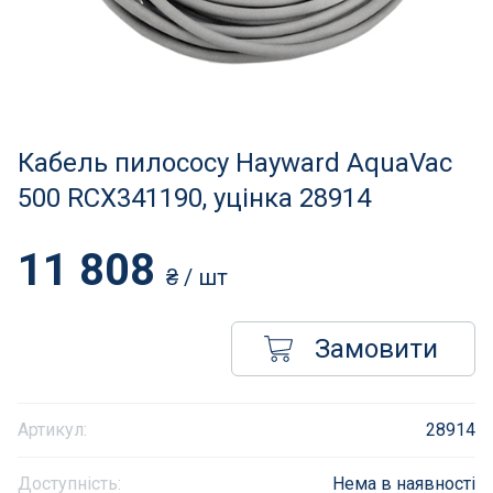
Нагрівачі для басейну
Освітлення басейнів
Сходи, душі і поручні
Кабель пилососу Hayward AquaVac
Атракціони для відпочинку
500 RCX341190, уцінка 28914
Автоматична очистка
11 808
₴
/ шт
Збірні басейни
Замовити
Засоби порятунку на воді
Аксесуари для громадських
Артикул:
28914
Підйомники для басейнів
Доступність:
Нема в наявності