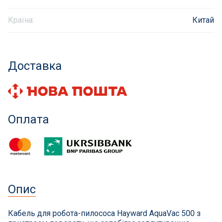
Інклюзивність пляжів
Країна:
Китай
Закладні деталі
Доставка
Оздоблення чаші басейну
Садові фонтани
Оплата
Килимки-протиковзки для басейнів
Килими кам'яні
Хімія для каменя
Опис
Сауни
Кабель для робота-пилососа Hayward AquaVac 500 з