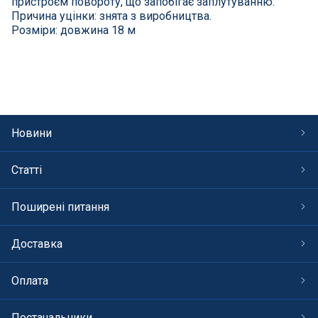
пристроєм повороту, що запобігає заплутуванню.
СПА басейни
Причина уцінки: знята з виробництва.
Розміри: довжина 18 м
Осушувачі повітря
Меблі для басейну
Гідроізоляція і будівельна хімія
Новини
Вогнища та каміни
Статті
Труби і фіттінги
Поширені питання
Корисні дрібнички
Доставка
Розпродаж
Оплата
Постачальники