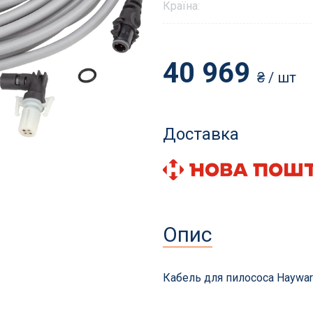
Країна:
40 969
₴
/ шт
и і аксесуари
Фільтрація басейнів
для басейнів
Пісок і фільтруючі еле
Доставка
томатичні пилососи
Станції фільтрації з на
сесуари
Піщані фільтри
ни та витратні матеріали
Навісні фільтри
Діатомові та картриджн
Опис
Фільтри для громадськ
басейнів
Запчастини для фільтрі
Кабель для пилососа Haywar