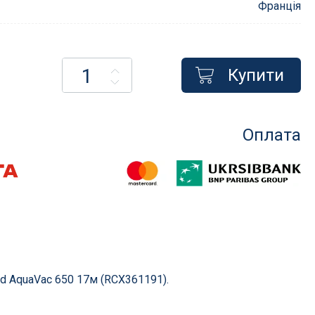
Франція
Купити
Насоси для басейнів
менти
Насоси для фільтрації
Оплата
сосом
Насоси для атракціонів
Запчастини для насосів
Компресори
і фільтри
их
в
d AquaVac 650 17м (RCX361191).