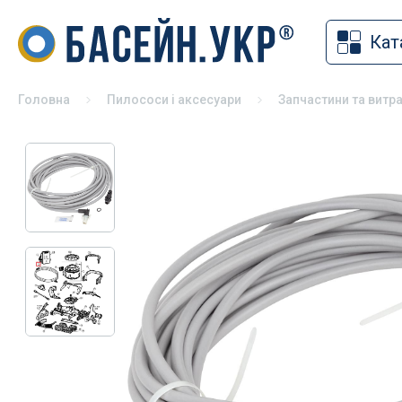
Кат
Накритт
Хімія для басейну
Солярна
Засоби для дезінфекції басейнів
Головна
Пилососи і аксесуари
Запчастини та витра
Змотуюч
pH коректори
Ролети 
Альгіциди для басейну
Павільй
Коагулянти та флокулянти
Зимове 
Засоби чищення басейну
Універса
Спеціальна хімія для басейну
басейні
Хімія для басейну без хлору
Хімія для консервації басейну на
зиму
Хімія для СПА
Тестери для басейну