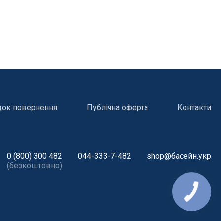
док повернення
Публічна оферта
Контакти
0 (800) 300 482
044-333-7-482
shop@басейн.укр
(безкоштовно)
КНОПКА
ЗВ'ЯЗКУ
і
Атракціони для відпочинку