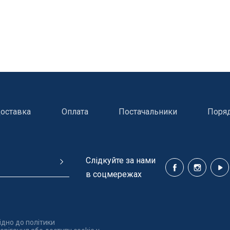
оставка
Оплата
Постачальники
Поря
Cлідкуйте за нами
в соцмережах
ння басейнів
Сходи, душі і поручн
ідно до політики