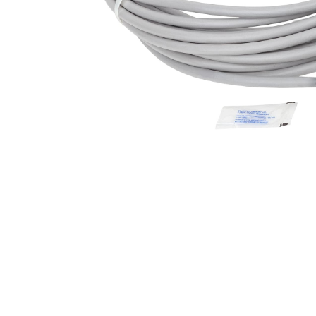
Профілактика і лікування
Legionella
Терасний камінь
Пилосос
Гамма RUSTIQUE BULLÉE (Рустік
Роботи 
Бюль)
Напівав
Гамма LUNA (Луна)
Ручні ак
Гамма PIERRE DU LOT (П'єр Дю
Запчасти
Лот)
Гамма ABBAYE (Аббей)
Гамма TENNESSEE/Excellence
Гамма VOLCANIK (Вулканік)
Гамма MOSAIC (Мозаїка)
Гамма FOREST (Форест)