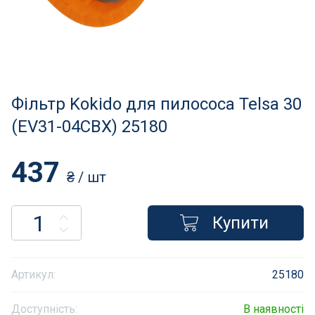
Нагрівачі для басейну
Освітлення басейнів
Сходи, душі і поручні
Фільтр Kokido для пилососа Telsa 30
Атракціони для відпочинку
(EV31-04CBX) 25180
Автоматична очистка
437
₴
/ шт
Збірні басейни
Купити
Засоби порятунку на воді
Аксесуари для громадських
Артикул:
25180
Підйомники для басейнів
Доступність:
В наявності