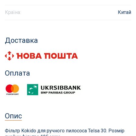
Інклюзивність пляжів
Країна:
Китай
Закладні деталі
Доставка
Оздоблення чаші басейну
Садові фонтани
Оплата
Килимки-протиковзки для басейнів
Килими кам'яні
Хімія для каменя
Опис
Сауни
Фільтр Kokido для ручного пилососа Telsa 30. Розмір