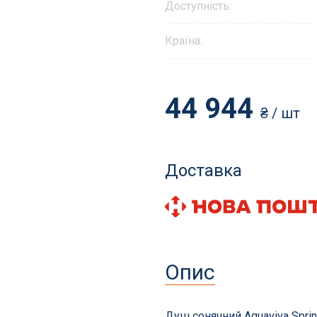
Доступність:
Країна:
и і аксесуари
Фільтрація басейнів
44 944
₴
/ шт
для басейнів
Пісок і фільтруючі еле
томатичні пилососи
Станції фільтрації з на
сесуари
Піщані фільтри
Доставка
ни та витратні матеріали
Навісні фільтри
Діатомові та картриджн
Фільтри для громадськ
басейнів
Опис
Запчастини для фільтрі
Душ сонячний Aquaviva Sprin