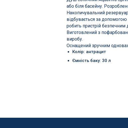
або біля басейну. Розроблен
Накопичувальний резервуар
відбувається за допомогою 
робить пристрій безпечним
Виготовлений з пофарбованог
виробу.
Оснащений зручним одноваж
Колір: антрацит
Ємність баку: 30 л
ння басейнів
Сходи, душі і поручн