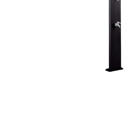
Профілактика і лікування
Legionella
Терасний камінь
Пилосос
Гамма RUSTIQUE BULLÉE (Рустік
Роботи 
Бюль)
Напівав
Гамма LUNA (Луна)
Ручні ак
Гамма PIERRE DU LOT (П'єр Дю
Запчасти
Лот)
Гамма ABBAYE (Аббей)
Гамма TENNESSEE/Excellence
Гамма VOLCANIK (Вулканік)
Гамма MOSAIC (Мозаїка)
Гамма FOREST (Форест)