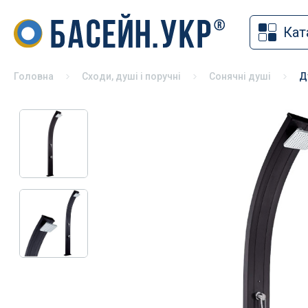
Кат
Накритт
Хімія для басейну
Солярна
Засоби для дезінфекції басейнів
Головна
Сходи, душі і поручні
Сонячні душі
Д
Змотуюч
pH коректори
Ролети 
Альгіциди для басейну
Павільй
Коагулянти та флокулянти
Зимове 
Засоби чищення басейну
Універса
Спеціальна хімія для басейну
басейні
Хімія для басейну без хлору
Хімія для консервації басейну на
зиму
Хімія для СПА
Тестери для басейну