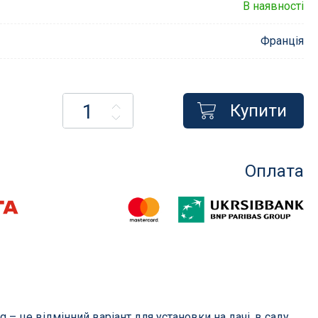
В наявності
Франція
Насоси для басейнів
Купити
менти
Насоси для фільтрації
сосом
Насоси для атракціонів
Запчастини для насосів
Оплата
Компресори
і фільтри
их
в
g – це відмінний варіант для установки на дачі, в саду