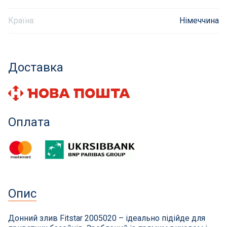
Інклюзивність пляжів
Країна:
Німеччина
Закладні деталі
Доставка
Оздоблення чаші басейну
Садові фонтани
Оплата
Килимки-протиковзки для басейнів
Килими кам'яні
Хімія для каменя
Опис
Сауни
Донний злив Fitstar 2005020 – ідеально підійде для