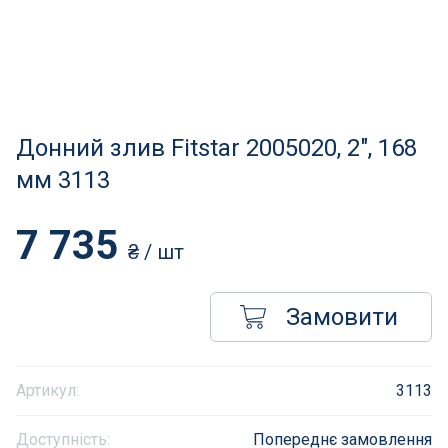
Нагрівачі для басейну
Освітлення басейнів
Сходи, душі і поручні
Донний злив Fitstar 2005020, 2", 168
Атракціони для відпочинку
мм 3113
Автоматична очистка
7 735
₴
/ шт
Збірні басейни
Замовити
Засоби порятунку на воді
Аксесуари для громадських
Артикул:
3113
Підйомники для басейнів
Доступність:
Попереднє замовлення