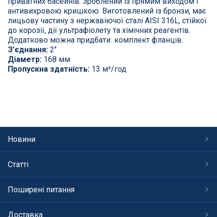
приватних басейнів. Зроблений із прямим виходом і
СПА басейни
антивихровою кришкою. Виготовлений із бронзи, має
лицьову частину з нержавіючої сталі AISI 316L, стійкої
Осушувачі повітря
до корозії, дії ультрафіолету та хімічних реагентів.
Додатково можна придбати комплект фланців.
З'єднання:
2"
Меблі для басейну
Діаметр:
168 мм
Пропускна здатність:
13 м³/год
Гідроізоляція і будівельна хімія
Вогнища та каміни
Труби і фіттінги
Новини
Корисні дрібнички
Статті
Розпродаж
Поширені питання
Доставка