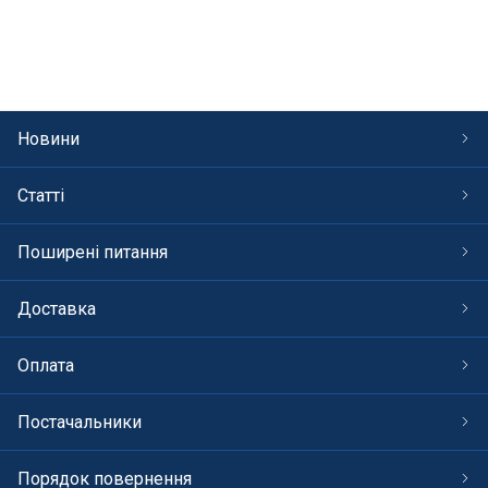
СПА басейни
Осушувачі повітря
Меблі для басейну
Новини
Гідроізоляція і будівельна хімія
Статті
Вогнища та каміни
Поширені питання
Труби і фіттінги
Доставка
Корисні дрібнички
Оплата
Розпродаж
Постачальники
Порядок повернення