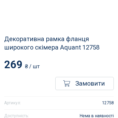
Нагрівачі для басейну
Освітлення басейнів
Сходи, душі і поручні
Декоративна рамка фланця
Атракціони для відпочинку
широкого скімера Aquant 12758
Автоматична очистка
269
₴
/ шт
Збірні басейни
Замовити
Засоби порятунку на воді
Аксесуари для громадських
Артикул:
12758
Підйомники для басейнів
Доступність:
Нема в наявності