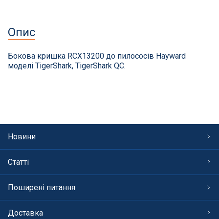
СПА басейни
Осушувачі повітря
Опис
Меблі для басейну
Бокова кришка RCX13200 до пилососів Hayward
моделі TigerShark, TigerShark QC.
Гідроізоляція і будівельна хімія
Вогнища та каміни
Труби і фіттінги
Новини
Корисні дрібнички
Статті
Розпродаж
Поширені питання
Доставка