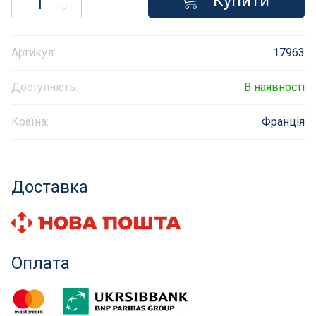
Купити
Інклюзивність пляжів
Артикул:
17963
Закладні деталі
Доступність:
В наявності
Оздоблення чаші басейну
Країна:
Франція
Садові фонтани
Килимки-протиковзки для басейнів
Доставка
Килими кам'яні
Хімія для каменя
Оплата
Сауни