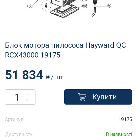
Нагрівачі для басейну
Освітлення басейнів
Сходи, душі і поручні
Блок мотора пилососа Hayward QC
Атракціони для відпочинку
RCX43000 19175
Автоматична очистка
51 834
₴
/ шт
Збірні басейни
Купити
Засоби порятунку на воді
Аксесуари для громадських
Артикул:
19175
Підйомники для басейнів
Доступність:
В наявності