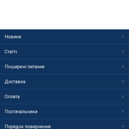
СПА басейни
Осушувачі повітря
Меблі для басейну
Новини
Гідроізоляція і будівельна хімія
Статті
Вогнища та каміни
Поширені питання
Труби і фіттінги
Доставка
Корисні дрібнички
Оплата
Розпродаж
Постачальники
Порядок повернення