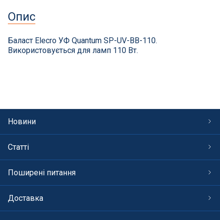
СПА басейни
Опис
Осушувачі повітря
Баласт Elecro УФ Quantum SP-UV-BB-110.
Використовується для ламп 110 Вт.
Меблі для басейну
Гідроізоляція і будівельна хімія
Вогнища та каміни
Новини
Труби і фіттінги
Статті
Корисні дрібнички
Поширені питання
Розпродаж
Доставка