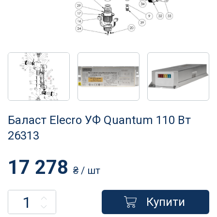
Нагрівачі для басейну
Освітлення басейнів
Сходи, душі і поручні
Атракціони для відпочинку
Автоматична очистка
Баласт Elecro УФ Quantum 110 Вт
Збірні басейни
26313
Засоби порятунку на воді
17 278
₴
/ шт
Аксесуари для громадських
Купити
Підйомники для басейнів