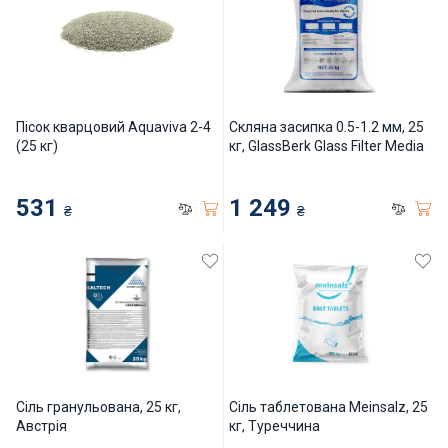
Пісок кварцовий Aquaviva 2-4
Скляна засипка 0.5-1.2 мм, 25
(25 кг)
кг, GlassBerk Glass Filter Media
531
1 249
₴
₴
Сіль гранульована, 25 кг,
Сіль таблетована Meinsalz, 25
Австрія
кг, Туреччина