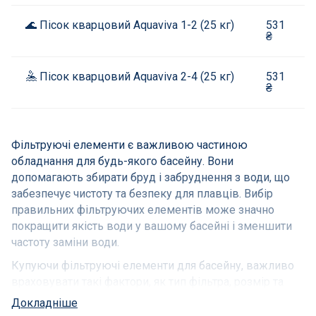
🌊 Пісок кварцовий Aquaviva 1-2 (25 кг)
531
₴
🤽 Пісок кварцовий Aquaviva 2-4 (25 кг)
531
₴
Фільтруючі елементи є важливою частиною
обладнання для будь-якого басейну. Вони
допомагають збирати бруд і забруднення з води, що
забезпечує чистоту та безпеку для плавців. Вибір
правильних фільтруючих елементів може значно
покращити якість води у вашому басейні і зменшити
частоту заміни води.
Купуючи фільтруючі елементи для басейну, важливо
враховувати такі фактори, як тип фільтра, розмір та
матеріал елемента, потужність насоса та склад води.
Докладніше
Наприклад, для фільтрації більшого обсягу води