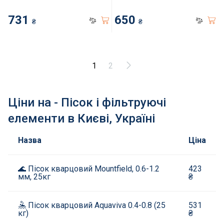
731
650
₴
₴
1
2
Ціни на - Пісок і фільтруючі
елементи в Києві, Україні
Назва
Ціна
🌊 Пісок кварцовий Mountfield, 0.6-1.2
423
мм, 25кг
₴
🤽 Пісок кварцовий Aquaviva 0.4-0.8 (25
531
кг)
₴