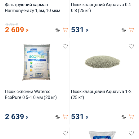
Фільтруючий карман
Пісок кварцовий Aquaviva 0.4-
Harmony-Eazy 1,5м, 10 мкм
0.8 (25 кг)
2 735
₴
2 609
531
₴
₴
Пісок скляний Waterco
Пісок кварцовий Aquaviva 1-2
EcoPure 0.5-1.0 мм (20 кг)
(25 кг)
2 639
531
₴
₴