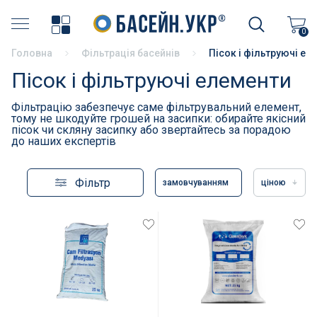
Хімія для басейну
0
Головна
Фільтрація басейнів
Пісок і фільтруючі ел
Накриття басейнів
Пісок і фільтруючі елементи
Аксесуари для басейнів
Фільтрацію забезпечує саме фільтрувальний елемент,
тому не шкодуйте грошей на засипки: обирайте якісний
пісок чи скляну засипку або звертайтесь за порадою
Бортовий камінь
до наших експертів
Терасний камінь
Фільтр
замовчуванням
ціною
Пилососи і аксесуари
Фільтрація басейнів
Насоси для басейнів