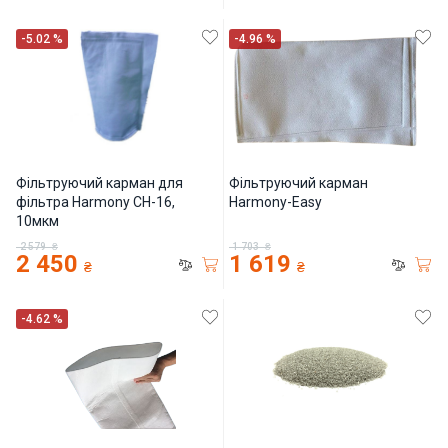
-5.02 %
-4.96 %
Фільтруючий карман для
Фільтруючий карман
фільтра Harmony CH-16,
Harmony-Easy
10мкм
2 579
₴
1 703
₴
2 450
1 619
₴
₴
-4.62 %