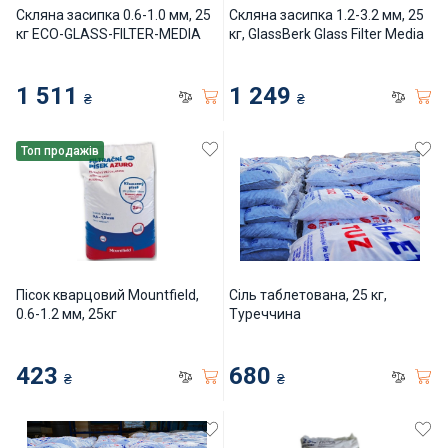
Нагрівачі для басейну
Скляна засипка 0.6-1.0 мм, 25
Скляна засипка 1.2-3.2 мм, 25
кг ECO-GLASS-FILTER-MEDIA
кг, GlassBerk Glass Filter Media
Освітлення басейнів
1 511
1 249
₴
₴
Сходи, душі і поручні
Топ продажів
Атракціони для відпочинку
Автоматична очистка
Збірні басейни
Пісок кварцовий Mountfield,
Сіль таблетована, 25 кг,
0.6-1.2 мм, 25кг
Туреччина
Засоби порятунку на воді
423
680
Аксесуари для громадських
₴
₴
Підйомники для басейнів