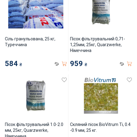
Інклюзивність пляжів
Закладні деталі
Сіль гранульована, 25 кг,
Пісок фільтрувальний 0,71-
Оздоблення чаші басейну
Туреччина
1,25мм, 25кг, Quarzwerke,
Німеччина
Садові фонтани
584
959
₴
₴
Килимки-протиковзки для басейнів
Килими кам'яні
Хімія для каменя
Сауни
Пісок фільтрувальний 1.0-2.0
Скляний пісок BioVitrum Ti, 0.4
мм, 25кг, Quarzwerke,
-0.9 мм, 25 кг.
Німеччина