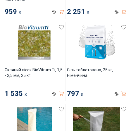
СПА басейни
959
2 251
₴
₴
Осушувачі повітря
Меблі для басейну
Гідроізоляція і будівельна хімія
Вогнища та каміни
Скляний пісок BioVitrum Ti, 1,5
Сіль таблетована, 25 кг,
- 2,5 мм, 25 кг.
Німеччина
Труби і фіттінги
1 535
797
₴
₴
Корисні дрібнички
Розпродаж