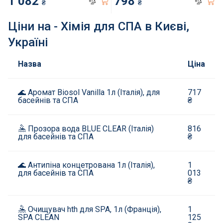
1 082
798
Нагрівачі для басейну
₴
₴
Ціни на - Хімія для СПА в Києві,
Освітлення басейнів
Україні
Сходи, душі і поручні
Назва
Ціна
Атракціони для відпочинку
🌊 Аромат Biosol Vanilla 1л (Італія), для
717
басейнів та СПА
₴
Автоматична очистка
🤽 Прозора вода BLUE CLEAR (Італія)
816
Збірні басейни
для басейнів та СПА
₴
Засоби порятунку на воді
🌊 Антипіна концетрована 1л (Італія),
1
для басейнів та СПА
013
₴
Аксесуари для громадських
🤽 Очищувач hth для SPA, 1л (Франція),
1
Підйомники для басейнів
SPA CLEAN
125