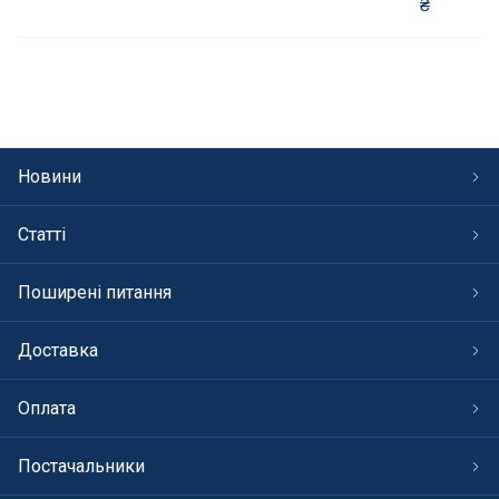
₴
Інклюзивність пляжів
Закладні деталі
Оздоблення чаші басейну
Новини
Садові фонтани
Статті
Килимки-протиковзки для басейнів
Поширені питання
Килими кам'яні
Доставка
Хімія для каменя
Оплата
Сауни
Постачальники