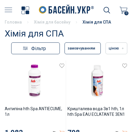
Хімія для басейну
0
Головна
Хімія для басейну
Хімія для СПА
Накриття басейнів
Хімія для СПА
Аксесуари для басейнів
Фільтр
замовчуванням
ціною
Бортовий камінь
Терасний камінь
Пилососи і аксесуари
Фільтрація басейнів
Антипіна hth Spa ANTIECUME,
Кришталева вода 3в1 hth, 1л
1л
hth Spa EAU ECLATANTE 3EN1
Насоси для басейнів