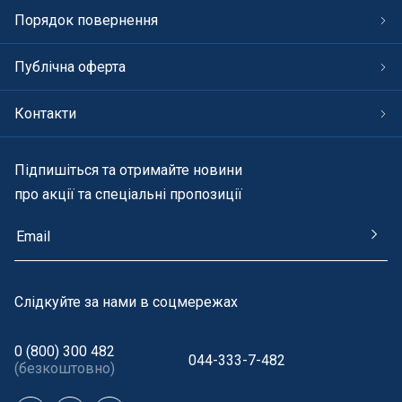
СПА басейни
Порядок повернення
Осушувачі повітря
Публічна оферта
Меблі для басейну
Контакти
Гідроізоляція і будівельна хімія
Підпишіться та отримайте новини
про акції та спеціальні пропозиції
Вогнища та каміни
Труби і фіттінги
Корисні дрібнички
Cлідкуйте за нами в соцмережах
Розпродаж
0 (800) 300 482
044-333-7-482
(безкоштовно)