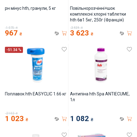
рн мінус hth, гранули, 5 кг
Повільнорозчінні+шок
Інклюзивність пляжів
комплексні хлорні таблетки
hth 6в1 5кг, 250г (Франція)
Закладні деталі
1 075
₴
3 939
₴
967
3 623
₴
₴
Оздоблення чаші басейну
-51.34 %
Садові фонтани
Килимки-протиковзки для басейнів
Килими кам'яні
Поплавок hth EASYCLIC 1.66 кг
Антипіна hth Spa ANTIECUME,
1л
Хімія для каменя
2 102
₴
1 023
1 082
₴
₴
Сауни