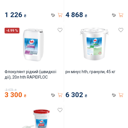
1 226
4 868
₴
₴
-4.99 %
Флокулянт рідкий (швидкої
рн мінус hth, гранули, 45 кг
дії), 20л hth RAPIDFLOC
3 473
₴
3 300
6 302
₴
₴