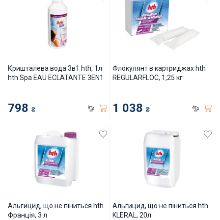
СПА басейни
Осушувачі повітря
Меблі для басейну
Кришталева вода 3в1 hth, 1л
Флокулянт в картриджах hth
hth Spa EAU ECLATANTE 3EN1
REGULARFLOC, 1,25 кг
Гідроізоляція і будівельна хімія
798
1 038
Вогнища та каміни
₴
₴
Труби і фіттінги
Корисні дрібнички
Розпродаж
Альгицид, що не піниться hth
Альгицид, що не піниться hth
Франція, 3 л
KLERAL, 20л