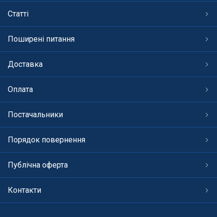
СПА басейни
Статті
Осушувачі повітря
Поширені питання
Меблі для басейну
Доставка
Гідроізоляція і будівельна хімія
Оплата
Вогнища та каміни
Постачальники
Труби і фіттінги
Порядок повернення
Корисні дрібнички
Публічна оферта
Розпродаж
Контакти