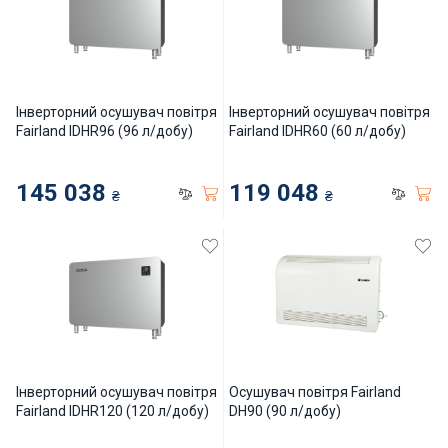
Нагрівачі для басейну
Освітлення басейнів
Сходи, душі і поручні
Інверторний осушувач повітря
Інверторний осушувач повітря
Fairland IDHR96 (96 л/добу)
Fairland IDHR60 (60 л/добу)
Атракціони для відпочинку
145 038
119 048
₴
₴
Автоматична очистка
Збірні басейни
Засоби порятунку на воді
Аксесуари для громадських
Інверторний осушувач повітря
Осушувач повітря Fairland
Fairland IDHR120 (120 л/добу)
DH90 (90 л/добу)
Підйомники для басейнів