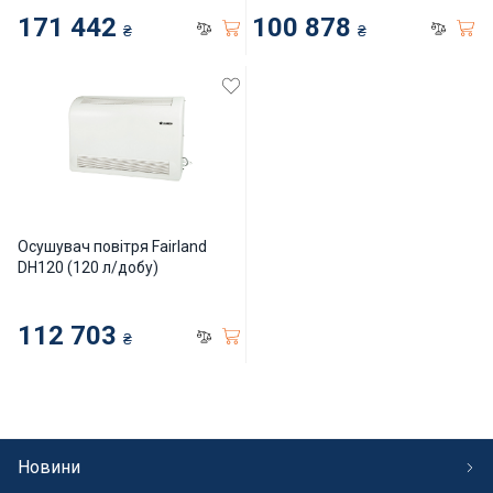
171 442
100 878
₴
₴
Інклюзивність пляжів
Закладні деталі
Оздоблення чаші басейну
Садові фонтани
Осушувач повітря Fairland
Килимки-протиковзки для басейнів
DH120 (120 л/добу)
Килими кам'яні
112 703
₴
Хімія для каменя
Сауни
Новини