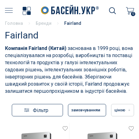
Хімія для басейну
0
Головна
Бренди
Fairland
Накриття басейнів
Fairland
Аксесуари для басейнів
Компанія Fairland (Китай)
заснована в 1999 році, вона
спеціалізувалася на розробці, виробництві та поставці
Бортовий камінь
технологій та продуктів у галузі інтелектуальних
садових рішень, інтелектуальних зовнішніх роботів,
Терасний камінь
інверторних рішень для басейнів. Зберігаючи
швидкий розвиток у своїй історії, Fairland продовжує
Пилососи і аксесуари
залишатися першопрохідником в індустрії басейнів.
Фільтрація басейнів
Фільтр
замовчуванням
ціною
Насоси для басейнів