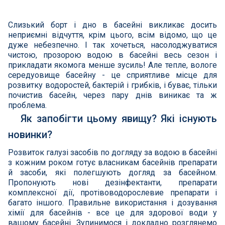
Нагрівачі для басейну
Слизький борт і дно в басейні викликає досить
Освітлення басейнів
неприємні відчуття, крім цього, всім відомо, що це
дуже небезпечно. І так хочеться, насолоджуватися
Сходи, душі і поручні
чистою, прозорою водою в басейні весь сезон і
прикладати якомога менше зусиль! Але тепле, вологе
середуовище басейну - це сприятливе місце для
Атракціони для відпочинку
розвитку водоростей, бактерій і грибків, і буває, тільки
почистив басейн, через пару днів виникає та ж
проблема.
Автоматична очистка
Як запобігти цьому явищу? Які існують
новинки?
Збірні басейни
Розвиток галузі засобів по догляду за водою в басейні
Засоби порятунку на воді
з кожним роком готує власникам басейнів препарати
й засоби, які полегшують догляд за басейном.
Пропонують нові дезінфектанти, препарати
Аксесуари для громадських
комплексної дії, протівоводорослевие препарати і
багато іншого. Правильне використання і дозування
хімії для басейнів - все це для здорової води у
Підйомники для басейнів
вашому басейні. Зупинимося і докладно розглянемо