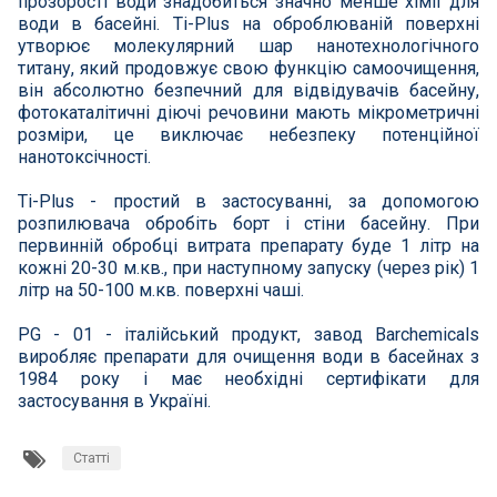
прозорості води знадобиться значно менше хімії для
СПА басейни
води в басейні. Ti-Plus на оброблюваній поверхні
утворює молекулярний шар нанотехнологічного
Осушувачі повітря
титану, який продовжує свою функцію самоочищення,
він абсолютно безпечний для відвідувачів басейну,
фотокаталітичні діючі речовини мають мікрометричні
Меблі для басейну
розміри, це виключає небезпеку потенційної
нанотоксічності.
Гідроізоляція і будівельна хімія
Ti-Plus - простий в застосуванні, за допомогою
розпилювача обробіть борт і стіни басейну. При
Вогнища та каміни
первинній обробці витрата препарату буде 1 літр на
кожні 20-30 м.кв., при наступному запуску (через рік) 1
літр на 50-100 м.кв. поверхні чаші.
Труби і фіттінги
PG - 01 - італійський продукт, завод Barchemicals
виробляє препарати для очищення води в басейнах з
Корисні дрібнички
1984 року і має необхідні сертифікати для
застосування в Україні.
Розпродаж
Статті