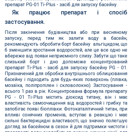
препарат PG-01 Ti-Plus - засіб для запуску басейну.
Інклюзивність пляжів
Як працює препарат і спосіб
застосування.
Закладні деталі
Після закінчення будівництва або при весняному
запуску, перед тим як залити воду в басейн,
Оздоблення чаші басейну
рекомендують обробити борт басейну альгіцидом, що
б зменшити зростання водоростей, але це все одно не
вбереже від появи неприємного слизу. Забути що таке
Садові фонтани
слизький борт і дно допоможе концентрований
препарат Ti-Plus - засіб для запуску басейну PG - 01.
Килимки-протиковзки для басейнів
Призначений для обробки внутрішнього облицювання
басейну і підходить для будь-яких поверхонь (плівка,
мозаїка, поліпропілен і скловолокно). Застосування -
Килими кам'яні
всього 1 раз в рік. Концентрована формула препарату
PG - 01 Ti-Plus містить діоксид титану, він і має
Хімія для каменя
властивість самоочищення від водоростей і грибку та
запобігає появі біоплівки. Фотокаталітичний титан, при
впливі сонячних променів, вступає в реакцію і має
Сауни
сильні бактерицидні властивості, що значно полегшує
догляд за басейном в сезон й для підтримки чистоти і