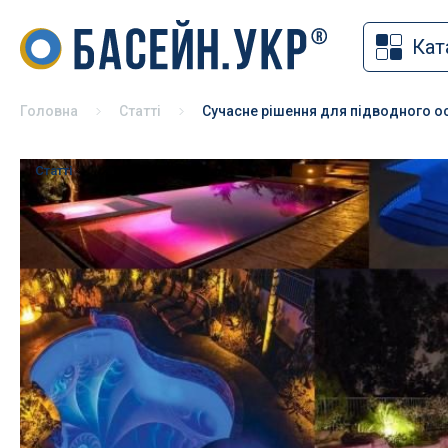
Кат
Накритт
Хімія для басейну
Солярна
Засоби для дезінфекції басейнів
Головна
Статті
Сучасне рішення для підводного о
Змотуюч
pH коректори
Ролети 
Альгіциди для басейну
Статті
Павільй
Коагулянти та флокулянти
Зимове 
Засоби чищення басейну
Універса
Спеціальна хімія для басейну
басейні
Хімія для басейну без хлору
Хімія для консервації басейну на
зиму
Хімія для СПА
Тестери для басейну