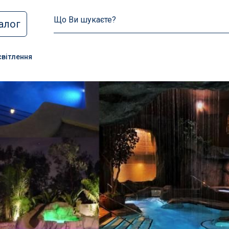
алог
я басейнів
Аксесуари для басе
 плівка
Щітки
світлення
і пристрої для басейну
Штанги
для басейнів
Сачки
они для басейнів
Шланги
накриття для басейнів
Термометри
льні накриття для
Дозатори хімії
в
Набори
Для зимової консервац
Захисне огородження