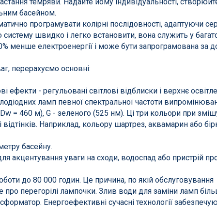
астання темряви. Надайте йому індивідуальності, створюйт
льним басейном.
атично програмувати колірні послідовності, адаптуючи се
 систему швидко і легко встановити, вона служить у багато
80% менше електроенергії і може бути запрограмована за
аг, перерахуємо основні:
і ефекти - регульовані світлові відблиски і верхнє освітле
тлодіодних ламп певної спектральної частоти випромінюва
Dw = 460 м), G - зеленого (525 нм). Ці три кольори при змі
ідтінків. Наприклад, кольору шартрез, аквамарин або бірюз
метру басейну.
ля акцентування уваги на сходи, водоспад або пристрій прот
оти до 80 000 годин. Це причина, по якій обслуговування
е про перегорілі лампочки. Злив води для заміни ламп біл
нсформатор. Енергоефективні сучасні технології забезпечу
ння басейнів
Сходи, душі і поручн