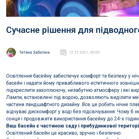
Профілактика і лікування
Legionella
Сучасне рішення для підводног
Терасний камінь
Пилосос
Гамма RUSTIQUE BULLÉE (Рустік
Роботи 
Тетяна Забєліна
12 12 2021, 00:00
Бюль)
Напівав
Гамма LUNA (Луна)
Ручні ак
Освітлення басейну забеспечує комфорт та безпеку у ні
Гамма PIERRE DU LOT (П'єр Дю
Запчасти
басейн і надати йому привабливого естетичного зовніш
Лот)
підкреслити захоплюючу, незабутню атмосферу і які види
Гамма ABBAYE (Аббей)
Лампи, встановлені під водою, дозволяють виділити меж
частини ландшафтного дизайну. Все це робить нічне пла
Гамма TENNESSEE/Excellence
відчуває дискомфорт у воді без підсвічування. Чому б н
Гамма VOLCANIK (Вулканік)
сонця і продовжити використання басейну до 24-х годин
Ваш басейн є частиною саду і прибудинкової територі
Гамма MOSAIC (Мозаїка)
Освітлений басейн це красиво, зручно і безпечно.
Гамма FOREST (Форест)