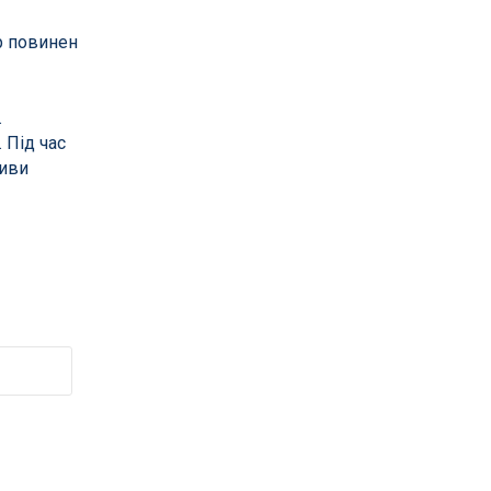
Водоспади для басейнів
р повинен
Протитечії для плавання
Фонтани для басейнів
.
Трампліни та інше
 Під час
ливи
а воді
Аксесуари для громадських
Тумби, доріжки та інше
Аквафітнес і тренажери