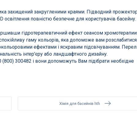
іодні прожектори
Сходи для басейну
ьника захищений закругленими краями. Підводний прожекто
рматори і модулятори
Сонячні душі
LED освітлення повністю безпечне для користувачів басейну.
ові прожектори
Поручні нержавіючі
авершивши гідротерапевтичний ефект сеансом хромотерапии
ни та супутні товари
окійливу гаму кольорів, яка допоможе вам розслабитися.
нокольоровими ефектами і яскравим підсвічуванням. Пере
інальність інтер'єру або ландшафтного дизайну.
 (800) 300482 і вони допоможуть Вам підібрати необхідне
асейни
Засоби порятунку н
і басейни
 для монтажу в грунт
Хімія для басейнів hth
 басейни