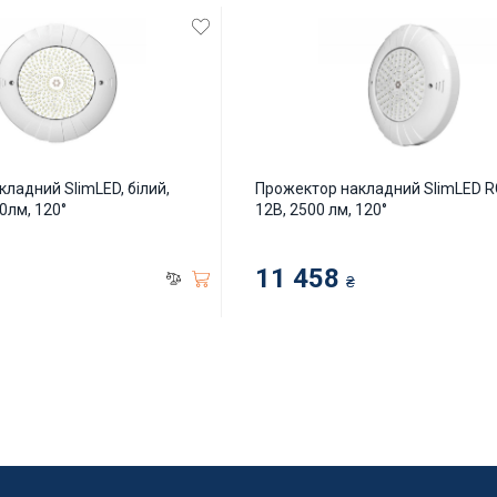
ладний SlimLED, білий,
Прожектор накладний SlimLED RG
вність пляжів
Закладні деталі
0лм, 120°
12В, 2500 лм, 120°
Скімери в т.ч. навісні
11 458
₴
Форсунки
Донні зливи
Переливна решітка
Автодолив
Запчастини