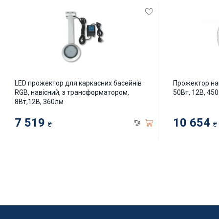
Автоматичні дозатори
Дозатори сухого гіпохлориту
Запчастини і витратні матеріали
LED прожектор для каркасних басейнів
Прожектор нак
Підйомники для басейнів
Інклюзи
RGB, навісний, з трансформатором,
50Вт, 12В, 450
8Вт,12В, 360лм
7 519
10 654
₴
₴