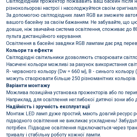
Світлодіодний прожектор пожвавить ваш басейн після н
різнокольорові настрої і насолоджуйтеся своїм оригіна
Гамма NOVASCHISTE (Новашіст)
За допомогою світлодіодних ламп RGB ви зможете автом
Гамма DOLCI (Дольчі)
вашого басейну за своїм бажанням. Не забувайте, що цю
довше, ніж звичайна система освітлення, споживає до 
Гамма ATLAS (Атлас)
пульта дистанційного керування.
Гамма CLUNI (Клуні)
Освітлення в басейні завдяки RGB лампам дає ряд перев
Кольори та ефекти
Гамма GHISA (Гіза)
Світлодіодні світильники дозволяють створювати світлов
Гамма GRADA(Града)
Насичені кольори можливі за рахунок використання сві
R- червоного кольору (Dw = 660 м), B - синього кольору (
Гамма CALIZA (Галіза)
можуть створювати більше 250 різноманітних кольорів і в
Гамма ROMANTIC (Романтік)
Варіанти монтажу
Можлива позиційна установка прожекторів або по пери
Гамма CALCARA (Калькара)
Наприклад, для освітлення неглибокої дитячої зони або д
Керамограніт
Надійність і зручність експлуатації
Монтаж LED ламп дуже простий, мають довгий ресурс роб
підводного освітлення не викликає ускладнень! Забудьт
потрібен. Підводне освітлення підключається через тра
Нагрівачі для басейну
Освітле
тривалу і стабільну роботу кожної лампи.