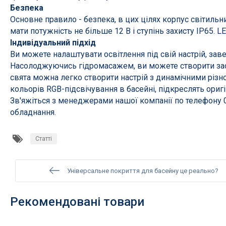
Безпека
Теплові насоси
Світлод
Основне правило - безпека, в цих цілях корпус світил
Електронагрівачі
Трансфо
мати потужність не більше 12 В і ступінь захисту IP65. 
Індивідуальний підхід
Теплообмінники
Галоген
Ви можете налаштувати освітлення під свій настрій, з
Сонячні колектори
Запчасти
Насолоджуючись гідромасажем, ви можете створити засп
свята можна легко створити настрій з динамічними різ
Запчастини і супутні товари
кольорів RGB-підсвічування в басейні, підкреслять ориг
Зв'яжіться з менеджерами нашої компанії по телефону 0
обладнання.
Автоматична очистка
Збірні б
Статті
Ультрафіолетові установки
Каркасн
Ультрафіолет для громадських
Басейни
басейнів
Універсальне покриття для басейну це реально?
Надувні
Сольовий електроліз
Рекомендовані товари
Озонатори
Напівавтоматичні дозатори