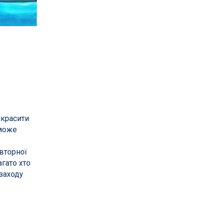
Насоси для басейнів
менти
Насоси для фільтрації
сосом
Насоси для атракціонів
Запчастини для насосів
икрасити
Компресори
оможе
і фільтри
овторної
их
гато хто
 заходу
в