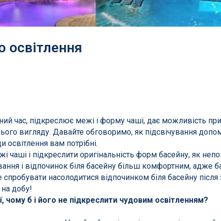
о освітлення
и і аксесуари
Фільтрація басейнів
для басейнів
Пісок і фільтруючі еле
томатичні пилососи
Станції фільтрації з на
сесуари
Піщані фільтри
чний час, підкреслює межі і форму чаші, дає можливість пр
ни та витратні матеріали
Навісні фільтри
нього вигляду. Давайте обговоримо, як підсвічування доп
 освітлення вам потрібні.
Діатомові та картриджн
і чаші і підкреслити оригінальність форм басейну, як неп
Фільтри для громадськ
вання і відпочинок біля басейну більш комфортним, адже ба
басейнів
е спробувати насолодитися відпочинком біля басейну після
 на добу!
Запчастини для фільтрі
ї, чому б і його не підкреслити чудовим освітленням?