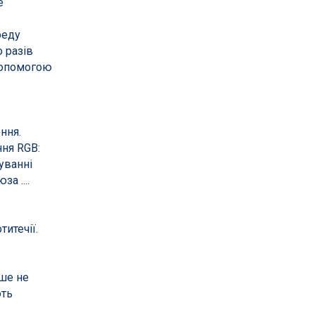
е
реду
 разів
 допомогою
ння.
ння RGB:
шуванні
а ....
итечії.
ьше не
ють
і
Атракціони для відпочинку